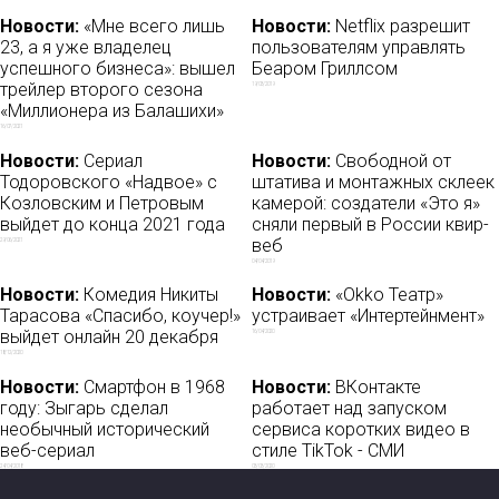
Новости:
«Мне всего лишь
Новости:
Netflix разрешит
23, а я уже владелец
пользователям управлять
успешного бизнеса»: вышел
Беаром Гриллсом
трейлер второго сезона
19/03/2019
«Миллионера из Балашихи»
16/07/2021
Новости:
Сериал
Новости:
Свободной от
Тодоровского «Надвое» с
штатива и монтажных склеек
Козловским и Петровым
камерой: создатели «Это я»
выйдет до конца 2021 года
сняли первый в России квир-
веб
29/06/2021
04/04/2019
Новости:
Комедия Никиты
Новости:
«Okko Театр»
Тарасова «Спасибо, коучер!»
устраивает «Интертейнмент»
выйдет онлайн 20 декабря
16/04/2020
18/12/2020
Новости:
Смартфон в 1968
Новости:
ВКонтакте
году: Зыгарь сделал
работает над запуском
необычный исторический
сервиса коротких видео в
веб-сериал
стиле TikTok - СМИ
24/04/2018
03/03/2020