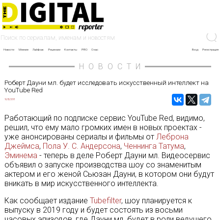
Новости
Мнение
Лайфхак
Рецензии
Контакты
PRO
О нас
Вход
Регистрация
НОВОСТИ
Роберт Дауни мл. будет исследовать искусственный интеллект на
YouTube Red
16/05/2018
Работающий по подписке сервис YouTube Red, видимо,
решил, что ему мало громких имен в новых проектах -
уже анонсированы сериалы и фильмы от
Леброна
Джеймса
,
Пола У. С. Андерсона
,
Ченнинга Татума
,
Эминема
- теперь в деле Роберт Дауни мл. Видеосервис
объявил о запуске производства шоу со знаменитым
актером и его женой Сьюзан Дауни, в котором они будут
вникать в мир искусственного интеллекта.
Как сообщает издание
Tubefilter
, шоу планируется к
выпуску в 2019 году и будет состоять из восьми
часовых эпизодов, где Дауни мл. будет в роли ведущего