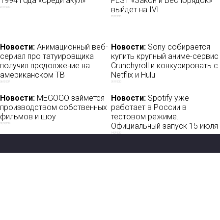
1994 года «Среди акул»
FEST «Закон и Беспорядок»
выйдет на IVI
21/11/2019
23/11/2020
Новости:
Анимационный веб-
Новости:
Sony собирается
сериал про татуировщика
купить крупный аниме-сервис
получил продолжение на
Crunchyroll и конкурировать с
американском ТВ
Netflix и Hulu
06/12/2017
01/11/2020
Новости:
MEGOGO займется
Новости:
Spotify уже
производством собственных
работает в России в
фильмов и шоу
тестовом режиме.
Официальный запуск 15 июля
05/09/2019
14/07/2020