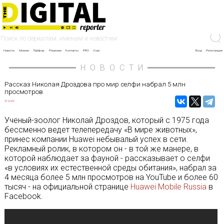
Новости
Мнение
Лайфхак
Рецензии
Контакты
PRO
О нас
Вход
Регистрация
НОВОСТИ
Рассказ Николая Дроздова про мир селфи набрал 5 млн
просмотров
07/12/2017
Ученый-зоолог Николай Дроздов, который с 1975 года
бессменно ведет телепередачу «В мире животных»,
принес компании Huawei небывалый успех в сети.
Рекламный ролик, в котором он - в той же манере, в
которой наблюдает за фауной - рассказывает о селфи
«в условиях их естественной среды обитания», набрал за
4 месяца более 5 млн просмотров на YouTube и более 60
тысяч - на официальной странице
Huawei Mobile Russia
в
Facebook.