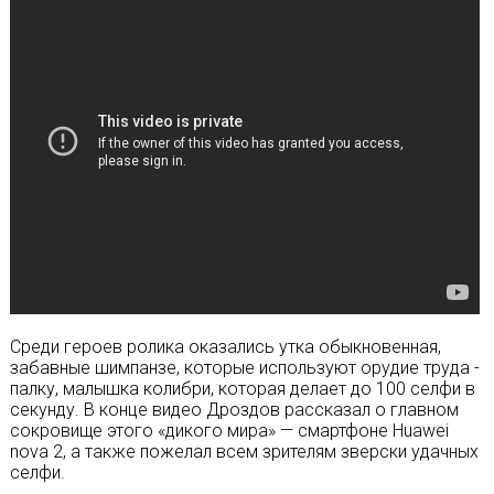
Среди героев ролика оказались утка обыкновенная,
забавные шимпанзе, которые используют орудие труда -
палку, малышка колибри, которая делает до 100 селфи в
секунду. В конце видео Дроздов рассказал о главном
сокровище этого «дикого мира» — смартфоне Huawei
nova 2, а также пожелал всем зрителям зверски удачных
селфи.