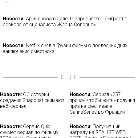
18/01/2021
Новости:
Арни снова в деле: Шварценеггер сыграет в
сериале от сценариста «Клана Сопрано»
12/11/2020
Новости:
Netflix снял в Грузии фильм о последних днях
заключения смертника
30/01/2019
ЕЩЁ
Новости:
Об истории
Новости:
Cериал «257
создания Snapchat снимают
причин, чтобы жить» получил
веб-сериал
приз на фестивале
CanneSeries во Франции
14/03/2019
14/10/2020
Новости:
Сервис Quibi
Новости:
Получивший
снимет сериал по фильму
награду на REALIST WEB