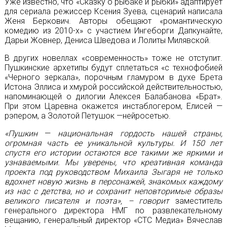
Уже известно, что «Сказку о рыбаке и рыбки» адаптирует
для сериала режиссер Ксения Зуева, сценарий написала
Женя Беркович. Авторы обещают «романтическую
комедию из 2010-х» с участием Ингеборги Дапкунайте,
Дарьи Жовнер, Дениса Шведова и Лолиты Милявской.
В других новеллах «современность» тоже не отступит.
Пушкинские архетипы будут сплетаться «с технофобией
«Черного зеркала», порочным гламуром в духе Брета
Истона Эллиса и хмурой российской действительностью,
напоминающей о дилогии Алексея Балабанова «Брат».
При этом Царевна окажется инстаблогером, Елисей —
рэпером, а Золотой Петушок —нейросетью.
«Пушкин
—
национальная гордость нашей страны,
огромная часть ее уникальной культуры. И 150 лет
спустя его истории остаются все такими же яркими и
узнаваемыми. Мы уверены, что креативная команда
проекта под руководством Михаила Зыгаря не только
вдохнет новую жизнь в персонажей, знакомых каждому
из нас с детства, но и сохранит неповторимые образы
великого писателя и поэта», – говорит
заместитель
генерального директора НМГ по развлекательному
вещанию, генеральный директор «СТС Медиа»
Вячеслав