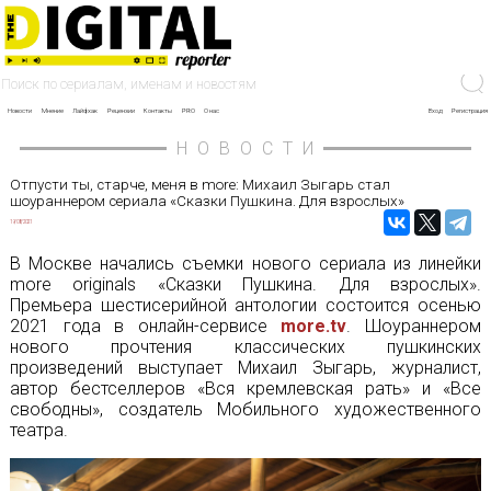
Новости
Мнение
Лайфхак
Рецензии
Контакты
PRO
О нас
Вход
Регистрация
НОВОСТИ
Отпусти ты, старче, меня в more: Михаил Зыгарь стал
шоураннером сериала «Сказки Пушкина. Для взрослых»
19/08/2021
В Москве начались съемки нового сериала из линейки
more originals «Сказки Пушкина. Для взрослых».
Премьера шестисерийной антологии состоится осенью
2021 года в онлайн-сервисе
more.tv
. Шоураннером
нового прочтения классических пушкинских
произведений выступает Михаил Зыгарь, журналист,
автор бестселлеров «Вся кремлевская рать» и «Все
свободны», создатель Мобильного художественного
театра.