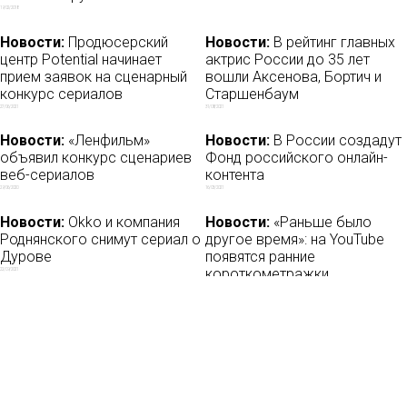
19/02/2018
Новости:
Продюсерский
Новости:
В рейтинг главных
центр Potential начинает
актрис России до 35 лет
прием заявок на сценарный
вошли Аксенова, Бортич и
конкурс сериалов
Старшенбаум
27/06/2021
31/08/2021
Новости:
«Ленфильм»
Новости:
В России создадут
объявил конкурс сценариев
Фонд российского онлайн-
веб-сериалов
контента
29/06/2020
16/03/2021
Новости:
Okko и компания
Новости:
«Раньше было
Роднянского снимут сериал о
другое время»: на YouTube
Дурове
появятся ранние
короткометражки
22/09/2021
Балабанова
05/05/2018