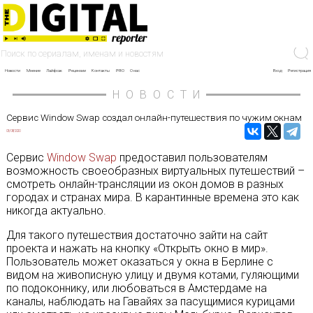
Новости
Мнение
Лайфхак
Рецензии
Контакты
PRO
О нас
Вход
Регистрация
НОВОСТИ
Сервис Window Swap создал онлайн-путешествия по чужим окнам
03/08/2020
Сервис
Window Swap
предоставил пользователям
возможность своеобразных виртуальных путешествий –
смотреть онлайн-трансляции из окон домов в разных
городах и странах мира. В карантинные времена это как
никогда актуально.
Для такого путешествия достаточно зайти на сайт
проекта и нажать на кнопку «Открыть окно в мир».
Пользователь может оказаться у окна в Берлине с
видом на живописную улицу и двумя котами, гуляющими
по подоконнику, или любоваться в Амстердаме на
каналы, наблюдать на Гавайях за пасущимися курицами