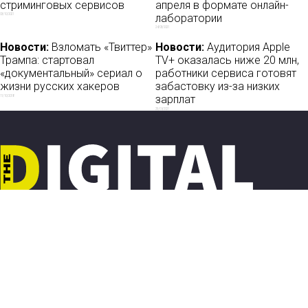
стриминговых сервисов
апреля в формате онлайн-
лаборатории
03/10/2021
24/03/2021
Новости:
Взломать «Твиттер»
Новости:
Аудитория Apple
Трампа: стартовал
TV+ оказалась ниже 20 млн,
«документальный» сериал о
работники сервиса готовят
жизни русских хакеров
забастовку из-за низких
зарплат
11/10/2018
25/09/2021
Новости
О нас
Мы в соцсетях:
Мнение
База ПРО
Лайфхак
WEB Сериалы
Рецензии
Контакты