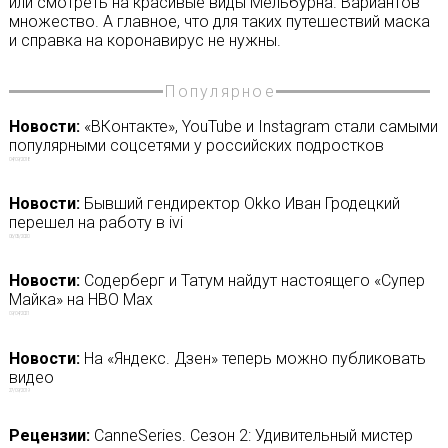
или смотреть на красивые виды Мельбурна. Вариантов
множество. А главное, что для таких путешествий маска
и справка на коронавирус не нужны.
Популярное
Новости:
«ВКонтакте», YouTube и Instagram стали самыми
популярными соцсетями у российских подростков
04/09/2018
Новости:
Бывший гендиректор Okko Иван Гродецкий
перешел на работу в ivi
06/05/2020
Новости:
Содерберг и Татум найдут настоящего «Супер
Майка» на HBO Max
09/04/2021
Новости:
На «Яндекс. Дзен» теперь можно публиковать
видео
27/09/2019
Рецензии:
CanneSeries. Сезон 2: Удивительный мистер