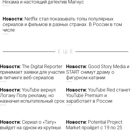
Нехама и настоящий детектив Магнус
08/04/2019
Новости:
Netflix стал показывать топы популярных
сериалов и фильмов в разных странах. В России в том
числе
26/02/2020
ЕЩЁ
Новости:
The Digital Reporter
Новости:
Good Story Media и
принимает заявки для участия
START снимут драму о
в питчинге веб-сериалов
фигурном катании
29/12/2020
04/10/2021
Новости:
YouTube вернул
Новости:
YouTube Red станет
Логану Полу рекламу, но
YouTube Premium и
назначил испытательный срок
заработает в России
28/02/2018
21/05/2018
Новости:
Сериал о «Тату»
Новости:
Potential Project
выйдет на одном из крупных
Market пройдет c 19 по 25