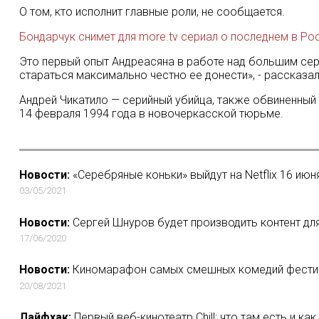
О том, кто исполнит главные роли, не сообщается.
Бондарчук снимет для more.tv сериал о последнем в Ро
Это первый опыт Андреасяна в работе над большим сер
стараться максимально честно ее донести», - рассказал
Андрей Чикатило — серийный убийца, также обвиненный в 
14 февраля 1994 года в новочеркасской тюрьме.
Новости:
«Серебряные коньки» выйдут на Netflix 16 июн
03/05/2021
Новости:
Сергей Шнуров будет производить контент для I
17/06/2020
Новости:
Киномарафон самых смешных комедий фестив
20/08/2021
Лайфхак:
Первый веб-кинотеатр Chill: что там есть и ка