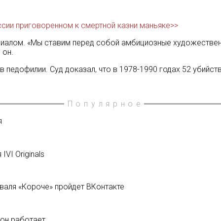
ссии приговоренном к смертной казни маньяке>>
иалом. «Мы ставим перед собой амбициозные художественн
 он.
педофилии. Суд доказал, что в 1978-1990 годах 52 убийства
Популярное
я
VI Originals
аля «Короче» пройдет ВКонтакте
к он работает