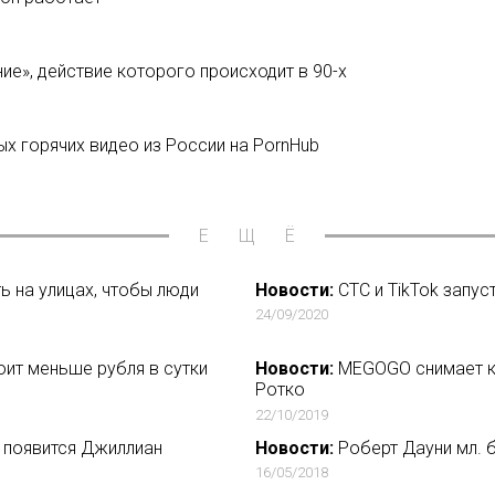
е», действие которого происходит в 90-х
ых горячих видео из России на PornHub
ЕЩЁ
ь на улицах, чтобы люди
Новости:
СТС и TikTok запус
24/09/2020
оит меньше рубля в сутки
Новости:
MEGOGO снимает ко
Ротко
22/10/2019
 появится Джиллиан
Новости:
Роберт Дауни мл. б
16/05/2018