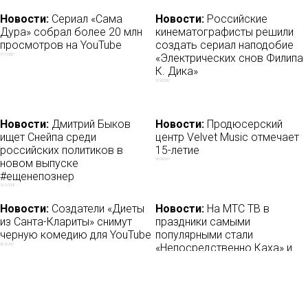
Новости:
Сериал «Сама
Новости:
Российские
Дура» собрал более 20 млн
кинематографисты решили
просмотров на YouTube
создать сериал наподобие
«Электрических снов Филипа
17/11/2021
К. Дика»
10/10/2020
Новости:
Дмитрий Быков
Новости:
Продюсерский
ищет Снейпа среди
центр Velvet Music отмечает
российских политиков в
15-летие
новом выпуске
16/04/2019
#ещенепознер
12/11/2018
Новости:
Создатели «Диеты
Новости:
На МТС ТВ в
из Санта-Клариты» снимут
праздники самыми
черную комедию для YouTube
популярными стали
«Непосредственно Каха» и
05/12/2017
«Один дома»
15/01/2021