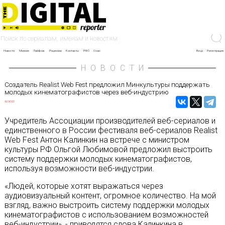
Новости
Мнение
Лайфхак
Рецензии
Контакты
PRO
О нас
Вход
Регистрация
НОВОСТИ
Создатель Realist Web Fest предложил Минкультуры поддержать
молодых кинематографистов через веб-индустрию
06/04/2021
Учредитель Ассоциации производителей веб-сериалов и
единственного в России фестиваля веб-сериалов Realist
Web Fest Антон Калинкин на встрече с министром
культуры РФ Ольгой Любимовой предложил выстроить
систему поддержки молодых кинематографистов,
используя возможности веб-индустрии.
«Людей, которые хотят выражаться через
аудиовизуальный контент, огромное количество. На мой
взгляд, важно выстроить систему поддержки молодых
кинематографистов с использованием возможностей
веб-индустрии», - приводятся слова Калинкина в