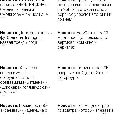
сериала «НАЙДЕН_ЖИВ» с
реже заниматься сексом из-
Смольяниновым и
за Netflix. В стриминговом
Смоляковым вышел на IVI
сервисе уверяют, что они ни
при чем
06/10/2021
07/05/2019
Новости:
Дети, зверюшки и
Новости:
На «Флаконе» 13
футболисты. Instagram
марта пройдет телемост о
назвал тренды года
вертикальном кино и
сериалах
04/12/2017
04/03/2020
Новости:
«Спутник»
Новости:
Питчинг стран СНГ
переснимут в
впервые пройдёт в Санкт-
сотрудничестве с
Петербурге
создавшими «Бэтмена» и
20/05/2022
«Джокера» голливудскими
студиями
30/03/2021
Новости:
Премьера веб-
Новости:
Пол Радд сыграет
экранизации «Девушка с
психиатра, который влезает в