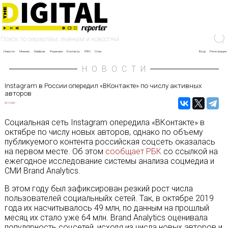
Новости
Мнение
Лайфхак
Рецензии
Контакты
PRO
О нас
Вход
Регистрация
НОВОСТИ
Instagram в России опередил «ВКонтакте» по числу активных
авторов
30/11/2020
Социальная сеть Instagram опередила «ВКонтакте» в
октябре по числу новых авторов, однако по объему
публикуемого контента российская соцсеть оказалась
на первом месте. Об этом
сообщает РБК
со ссылкой на
ежегодное исследование системы анализа соцмедиа и
СМИ Brand Analytics.
В этом году был зафиксирован резкий рост числа
пользователей социальныйх сетей. Так, в октябре 2019
года их насчитывалось 49 млн, по данным на прошлый
месяц их стало уже 64 млн. Brand Analytics оценивала
популярность соцсетей, исходя из числа новых авторов и