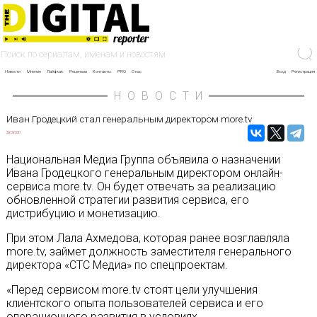
Новости
Мнение
Лайфхак
Рецензии
Контакты
PRO
О нас
Вход
Регистрация
НОВОСТИ
Иван Гродецкий стал генеральным директором more.tv
30/09/2021
Национальная Медиа Группа объявила о назначении
Ивана Гродецкого генеральным директором онлайн-
сервиса more.tv. Он будет отвечать за реализацию
обновленной стратегии развития сервиса, его
дистрибуцию и монетизацию.
При этом Лала Ахмедова, которая ранее возглавляла
more.tv, займет должность заместителя генерального
директора «СТС Медиа» по спецпроектам.
«Перед сервисом more.tv стоят цели улучшения
клиентского опыта пользователей сервиса и его
операционного развития в условиях