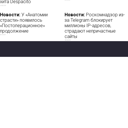
хита Despacito
23/03/2021
29/05/2018
Новости:
У «Анатомии
Новости:
Роскомнадзор из-
страсти» появилось
за Telegram блокирует
«Постоперационное»
миллионы IP-адресов,
продолжение
страдают непричастные
сайты
30/10/2017
18/04/2018
Новости
О нас
Мы в соцсетях:
Мнение
База ПРО
Лайфхак
WEB Сериалы
Рецензии
Контакты