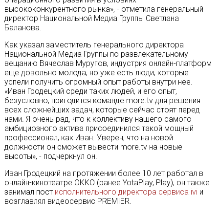
высококонкурентного рынка», - отметила генеральный
директор Национальной Медиа Группы Светлана
Баланова.
Как указал заместитель генерального директора
Национальной Медиа Группы по развлекательному
вещанию Вячеслав Муругов, индустрия онлайн-платформ
еще довольно молода, но уже есть люди, которые
успели получить огромный опыт работы внутри нее.
«Иван Гродецкий среди таких людей, и его опыт,
безусловно, пригодится команде more.tv для решения
всех сложнейших задач, которые сейчас стоят перед
нами. Я очень рад, что к коллективу нашего самого
амбициозного актива присоединился такой мощный
профессионал, как Иван. Уверен, что на новой
должности он сможет вывести more.tv на новые
высоты», - подчеркнул он.
Иван Гродецкий на протяжении более 10 лет работал в
онлайн-кинотеатре ОККО (ранее YotaPlay, Play), он также
занимал пост
исполнительного директора сервиса ivi
и
возглавлял видеосервис PREMIER.