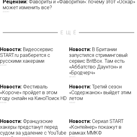
Рецензии:
Фавориты и «Фаворитки»: почему этот «Оскар»
может изменить все?
22/01/2019
ЕЩЁ
Новости:
Видеосервис
Новости:
В Британии
START.ru разберется с
запустился стриминговый
русскими хакерами
сервис BritBox. Там есть
«Аббатство Даунтон» и
25/01/2018
«Бродчерч»
08/11/2019
Новости:
Фестиваль
Новости:
Третий сезон
«Короче» пройдет в этом
«Содержанок» выйдет этим
году онлайн на КиноПоиск HD
летом
07/07/2020
10/03/2021
Новости:
Французские
Новости:
Сериал START
хакеры предстанут перед
«Контейнер» покажут в
судом за удаление с YouTube
рамках ММКФ