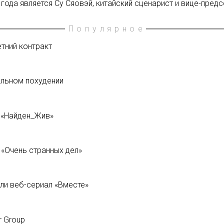
ода является Су Сяовэй, китайский сценарист и вице-пред
Популярное
тний контракт
альном похудении
 «Найден_Жив»
 «Очень странных дел»
ли веб-сериал «Вместе»
r Group