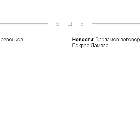
ЕЩЁ
еозвонков
Новости:
Варламов поговорит
Покрас Лампас
14/05/2018
жке Института развития
Новости:
Netflix купил новы
Великобритании
26/09/2018
о только вертикальные
Новости:
Тина Канделаки ст
08/09/2021
-сериалов
Новости:
Мобильный художес
самоизоляцию
02/04/2020