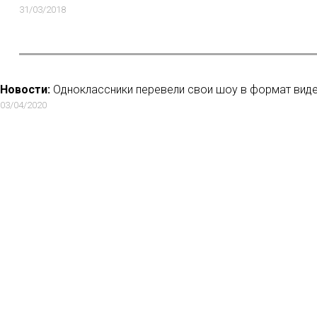
31/03/2018
Новости:
Одноклассники перевели свои шоу в формат вид
03/04/2020
Новости:
На Оkkо появятся проекты, созданные при поддер
интернета
07/06/2021
Новости:
Instagram разрешит добавлять часовые видео, н
08/06/2018
Новости:
Digital Reporter провел первую в России ночь веб
22/04/2018