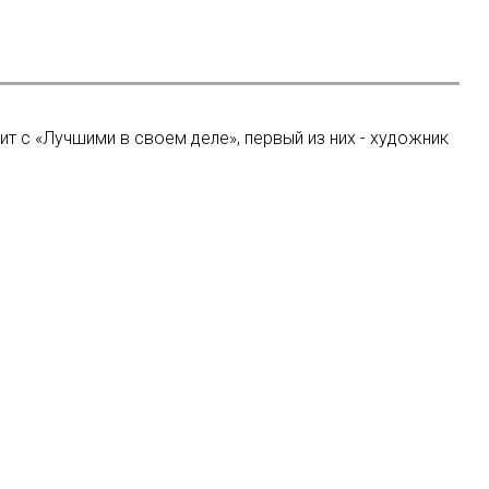
 с «Лучшими в своем деле», первый из них - художник
й сериал BBC, побивший зрительские рекорды в
ала заместителем генерального директора «Газпром-медиа»
твенный театр выпускает сразу три аудиоспектакля про