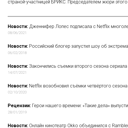
страной-участницей БРИКС. Председателем жюри этого г
Новости:
Дженнифер Лопес подписала с Netflix многоле
08/06/2021
Новости:
Российский блогер запустил шоу об экстрем
06/02/2018
Новости:
Закончились съемки второго сезона сериала
14/07/2021
Новости:
Netflix возобновил съёмки четвёртого сезона
02/10/2020
Рецензии:
Герои нашего времени: «Такие дела» выпусти
28/01/2019
Новости:
Онлайн кинотеатр Okko объединился с Ramble