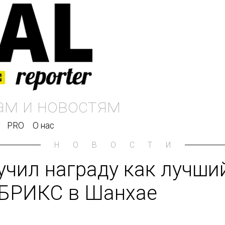
PRO
О нас
НОВОСТИ
чил награду как лучши
 БРИКС в Шанхае