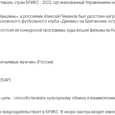
тиваль стран БРИКС - 2022, организованный Управлением 
 Чанцзинь», а россиянин Алексей Пиманов был удостоен на
сковского футбольного клуба «Динамо» на Британские остр
остоял из конкурсной программы, куда вошли фильмы из Кит
олчаливых мужчин» (Россия)
 (ЮАР)
о цель - способствовать культурному обмену и взаимопо
ая председательствует в БРИКС. В жюри смотра входят из