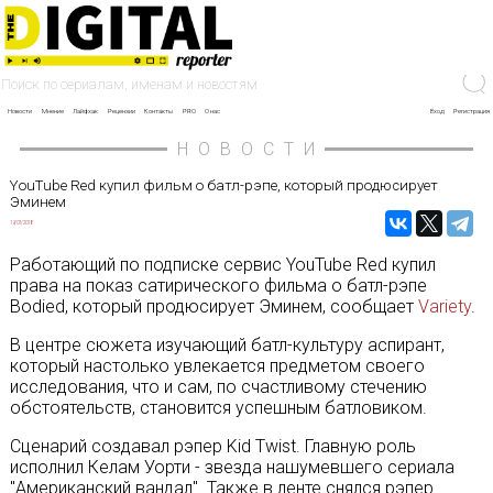
Новости
Мнение
Лайфхак
Рецензии
Контакты
PRO
О нас
Вход
Регистрация
НОВОСТИ
YouTube Red купил фильм о батл-рэпе, который продюсирует
Эминем
19/01/2018
Работающий по подписке сервис YouTube Red купил
права на показ сатирического фильма о батл-рэпе
Bodied, который продюсирует Эминем, сообщает
Variety
.
В центре сюжета изучающий батл-культуру аспирант,
который настолько увлекается предметом своего
исследования, что и сам, по счастливому стечению
обстоятельств, становится успешным батловиком.
Сценарий создавал рэпер Kid Twist. Главную роль
исполнил Келам Уорти - звезда нашумевшего сериала
"Американский вандал". Также в ленте снялся рэпер