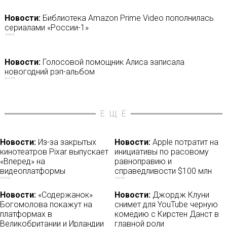
Новости:
Библиотека Amazon Prime Video пополнилась
сериалами «России-1»
18/08/2021
Новости:
Голосовой помощник Алиса записала
новогодний рэп-альбом
05/01/2018
ЕЩЁ
Новости:
Из-за закрытых
Новости:
Apple потратит на
кинотеатров Pixar выпускает
инициативы по расовому
«Вперед» на
равноправию и
видеоплатформы
справедливости $100 млн
20/03/2020
13/06/2020
Новости:
«Содержанок»
Новости:
Джордж Клуни
Богомолова покажут на
снимет для YouTube черную
платформах в
комедию с Кирстен Данст в
Великобритании и Ирландии
главной роли