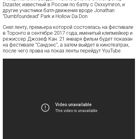
Dizaster, известный в России по батлу с Oxxxymiron, и
другие участники батл-движения вроде Jonathan
“Dumbfoundead” Park и Hollow Da Don.
Снял ленту, премьера которой состоялась на фестивале
в Торонто в сентябре 2017 года, именитый клипмейкер и
режиссер Джозеф Кан. 21 января фильм будет показан
на фестивале "Сандэнс", а затем выйдет в кинотеатрах,
после чего права на показ ленты перейдут YouTube.