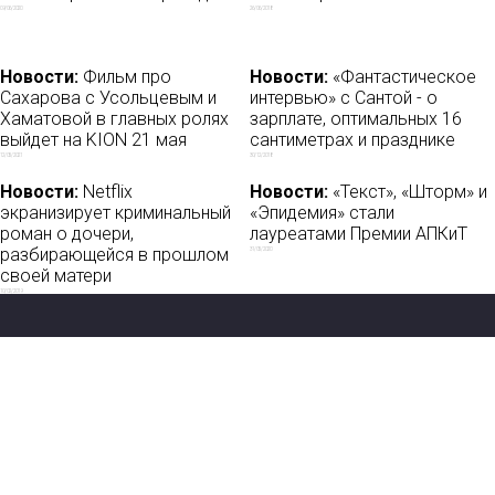
09/06/2020
26/06/2018
Новости:
Фильм про
Новости:
«Фантастическое
Сахарова с Усольцевым и
интервью» c Сантой - о
Хаматовой в главных ролях
зарплате, оптимальных 16
выйдет на KION 21 мая
сантиметрах и празднике
12/05/2021
30/12/2018
Новости:
Netflix
Новости:
«Текст», «Шторм» и
экранизирует криминальный
«Эпидемия» стали
роман о дочери,
лауреатами Премии АПКиТ
разбирающейся в прошлом
31/05/2020
своей матери
10/02/2019
Новости
О нас
Мы в соцсетях: