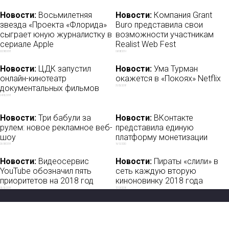
Новости:
Восьмилетняя
Новости:
Компания Grant
звезда «Проекта «Флорида»
Buro представила свои
сыграет юную журналистку в
возможности участникам
сериале Apple
Realist Web Fest
20/08/2018
04/08/2019
Новости:
ЦДК запустил
Новости:
Ума Турман
онлайн-кинотеатр
окажется в «Покоях» Netflix
документальных фильмов
31/05/2018
24/05/2018
Новости:
Три бабули за
Новости:
ВКонтакте
рулем: новое рекламное веб-
представила единую
шоу
платформу монетизации
25/08/2018
16/12/2020
Новости:
Видеосервис
Новости:
Пираты «слили» в
YouTube обозначил пять
сеть каждую вторую
приоритетов на 2018 год
киноновинку 2018 года
05/02/2018
17/09/2018