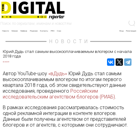
Новости
Мнение
Лайфхак
Рецензии
Контакты
PRO
О нас
Вход
Регистрация
НОВОСТИ
Юрий Дудь стал самым высокооплачиваемым влогером с начала
2018 года
05/04/2018
Автор YouTube-шоу
«вДудь»
Юрий Дудь стал самым
высокооплачиваемым влогером по итогам первого
квартала 2018 года, об этом свидетельствуют данные
исследования, проведенного
Российским
исследовательским агентством блогеров (РИАБ)
.
В рамках исследования рассматривалась стоимость
одной рекламной интеграции в контенте влогеров.
Данные были получены агентством от представителей
блогеров и от агентств, с которыми они сотрудничают.