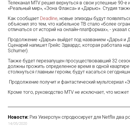
Телеканал MTV решил вернуться в свои успешные 90-е и
«Реальный мир», «Эона Флакса» и «Дарью». Студия такж
Как сообщает
Deadline
, новые эпизоды будут появляться
объяснил это тем, что кабельное ТВ стало «более огра
отличаться от историй на онлайн-платформах», - указал о
Продолжение «Дарьи» выйдет под названием «Дарья и Д
Сценарий напишет Грейс Эдвардс, которая работала над т
Schumer).
Также будет перезапущен просуществовавший 32 сезона
должны прожить определенное время в одной квартире 
столкнуться главным героям, будут касаться сегодняшн
Продолжение получит и фантастический мультсериал «Э
Кроме того, руководство MTV не исключает, что может 
Новости:
Риз Уизерспун спродюсирует для Netflix два р
14/05/2020