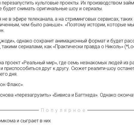
 перезапустить культовые проекты. Их производством займе
е будет снимать оригинальные шоу и сериалы.
 не в эфире телеканала, а на стриминговых сервисах, таких к
ниченным, чем было раньше». «Поэтому истории, которые м
н.
жоди», однако сохранит анимационный формат и будет рас
акими сериалами, как «Практически правда о Николь» (*Loos
 проект «Реальный мир», где семь незнакомых людей из ра
и приспособиться друг к другу. Сюжет реалити-шоу остане
его дня.
он Флакс».
снова «перезагрузить» «Бивиса и Баттхеда». Однако оконч
Популярное
омкома и сыграет в них