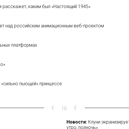
 расскажет, каким был «Настоящий 1945»
ает над российским анимационным веб-проектом
льных платформах
до»
 «сильно пьющей» принцессе
ЕЩЁ
Новости:
Клуни экранизирует
утро, полночь»