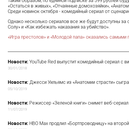
Таким образом, по едниной подписке за 599 рублей будут
«Остаться в живых», «Отчаянные домохозяйки», «Анатомия
Среди новинок октября - комедийный сериал от сценари
Однако несколько сериалов все же будут доступны за от
Солу» и «Как избежать наказания за убийство».
«Игра престолов» и «Молодой папа» оказались самыми 
Новости:
YouTube Red выпустит комедийный сериал с 
30/01/2018
Новости:
Джесси Уильямс из «Анатомии страсти» сыграе
05/10/2019
Новости:
Режиссер «Зеленой книги» снимет веб-сериал 
11/07/2019
Новости:
HBO Max продлил «Бортпроводницу» на второй