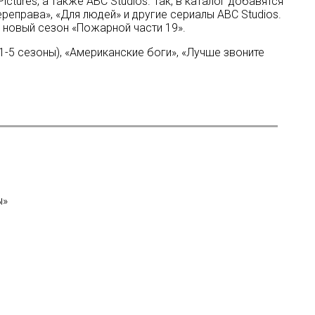
ctures, а также ABC Studios. Так, в каталог добавятся
ереправа», «Для людей» и другие сериалы ABC Studios.
е новый сезон «Пожарной части 19».
1-5 сезоны), «Американские боги», «Лучше звоните
ы»