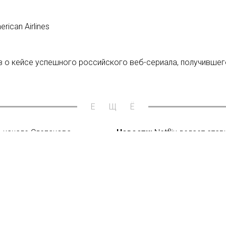
ican Airlines
 о кейсе успешного российского веб-сериала, получившег
ЕЩЁ
e-канале Слепакова
Новости:
Netflix делает ста
Китая и Таиланда
08/11/2018
льше всех
Новости:
Realist Web Fest: к
08/08/2018
сихологической помощи
Новости:
Объявлена онлайн-п
06/10/2021