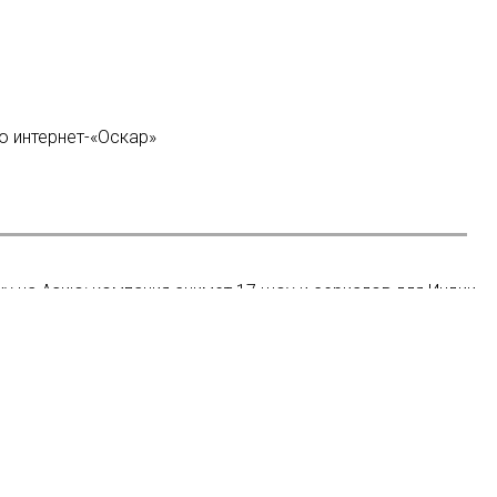
о интернет-«Оскар»
вку на Азию: компания снимет 17 шоу и сериалов для Индии,
ак это было
рограмма рынка кинопроектов Potential Project Market