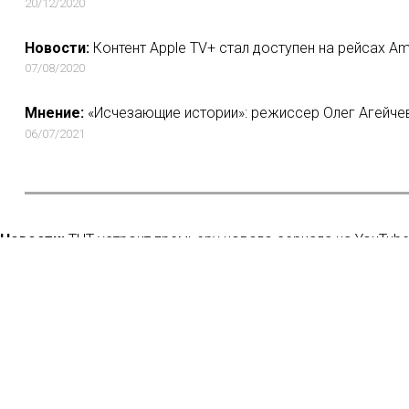
20/12/2020
Новости:
Контент Apple TV+ стал доступен на рейсах Amer
07/08/2020
Мнение:
«Исчезающие истории»: режиссер Олег Агейчев
06/07/2021
Новости:
ТНТ устроит премьеру нового сериала на YouTub
15/08/2018
Новости:
Как жить дальше: кто из блогеров заработал бо
27/10/2020
Новости:
Телеканал ТВ3 выпустил веб-хоррор о службе п
01/05/2020