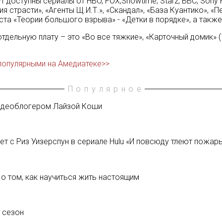
 доступны сериалы от HBO, FOX,Showtime, Starz, BBC, Sony Pi
 страсти», «Агенты Щ.И.Т.», «Скандал», «База Куантико», «П
ста «Теории большого взрыва» - «Детки в порядке», а такж
дельную плату – это «Во все тяжкие», «Карточный домик» (
популярными на Амедиатеке>>
Популярное
видеоблогером Лайзой Коши
т с Риз Уизерспун в сериале Hulu «И повсюду тлеют пожар
о том, как научиться жить настоящим
 сезон