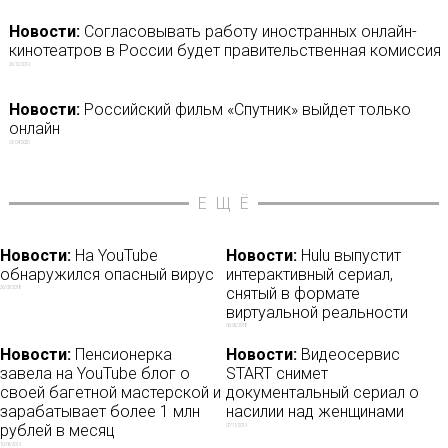
Новости:
Согласовывать работу иностранных онлайн-
кинотеатров в России будет правительственная комиссия
26/12/2019
Новости:
Российский фильм «Спутник» выйдет только
онлайн
01/04/2020
ЕЩЁ
Новости:
На YouTube
Новости:
Hulu выпустит
обнаружился опасный вирус
интерактивный сериал,
снятый в формате
26/03/2018
виртуальной реальности
06/05/2018
Новости:
Пенсионерка
Новости:
Видеосервис
завела на YouTube блог о
START снимет
своей багетной мастерской и
документальный сериал о
зарабатывает более 1 млн
насилии над женщинами
рублей в месяц
07/11/2019
10/06/2019