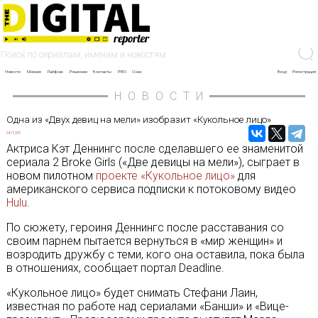
Новости
Мнение
Лайфхак
Рецензии
Контакты
PRO
О нас
Вход
Регистрация
НОВОСТИ
Одна из «Двух девиц на мели» изобразит «Кукольное лицо»
24/11/2017
Актриса Кэт Деннингс после сделавшего ее знаменитой
сериала 2 Broke Girls («Две девицы на мели»), сыграет в
новом пилотном
проекте «Кукольное лицо»
для
американского сервиса подписки к потоковому видео
Hulu
.
По сюжету, героиня Деннингс после расставания со
своим парнем пытается вернуться в «мир женщин» и
возродить дружбу с теми, кого она оставила, пока была
в отношениях, сообщает портал Deadline.
«Кукольное лицо» будет снимать Стефани Лаин,
известная по работе над сериалами «Банши» и «Вице-