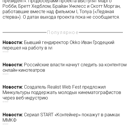
президент». Продюсерами проекта выступят Марго
Робби, Бретт Хедблом, Брайан Унклесс и Скотт Морган,
работавшие вместе над фильмом I, Tonya («Ледяная
стерва»). О датах выхода проекта пока не сообщается.
Популярное
Новости:
Бывший гендиректор Okko Иван Гродецкий
перешел на работу в ivi
06/05/2020
Новости:
Российские власти начнут следить за контентом
онлайн-кинотеатров
23/06/2019
Новости:
Создатель Realist Web Fest предложил
Минкультуры поддержать молодых кинематографистов
через веб-индустрию
06/04/2021
Новости:
Сериал START «Контейнер» покажут в рамках
ММКФ
23/03/2021