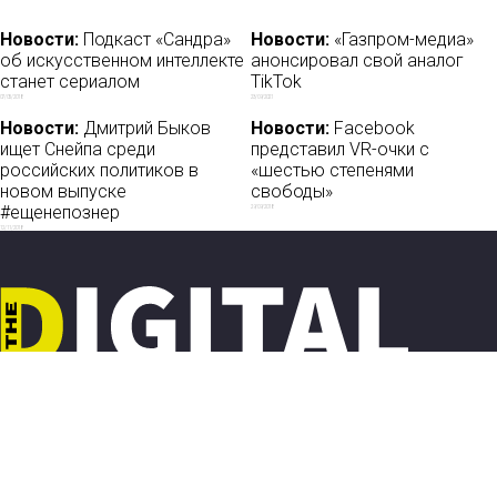
Новости:
Подкаст «Сандра»
Новости:
«Газпром-медиа»
об искусственном интеллекте
анонсировал свой аналог
станет сериалом
TikTok
07/05/2018
23/09/2021
Новости:
Дмитрий Быков
Новости:
Facebook
ищет Снейпа среди
представил VR-очки с
российских политиков в
«шестью степенями
новом выпуске
свободы»
#ещенепознер
29/09/2018
12/11/2018
Новости
О нас
Мы в соцсетях:
Мнение
База ПРО
Лайфхак
WEB Сериалы
Рецензии