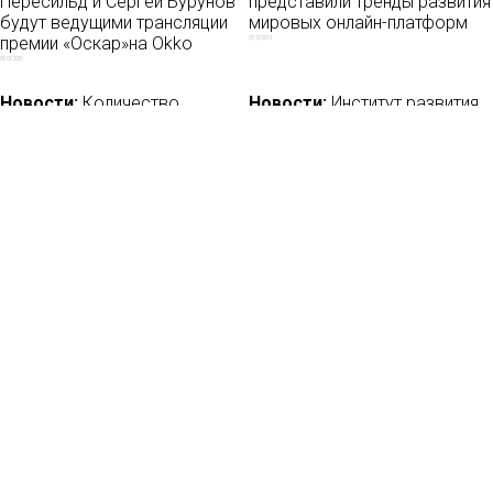
Пересильд и Сергей Бурунов
представили тренды развития
будут ведущими трансляции
мировых онлайн-платформ
премии «Оскар»на Okko
07/12/2019
03/02/2020
Новости:
Количество
Новости:
Институт развития
подписчиков Disney+ за год
интернета выделит более 1,5
выросло в 3,5 раза
млрд рублей на поддержку
140 интернет-проектов
12/02/2021
01/11/2021
Новости
О нас
Мы в соцсетях:
Мнение
База ПРО
Лайфхак
WEB Сериалы
Рецензии
Контакты