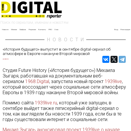
Новости
Мнение
Лайфхак
Рецензии
Контакты
PRO
О нас
Вход
Регистрация
НОВОСТИ
«История будущего» выпустит в сентябре digital-сериал об
атмосфере в Европе накануне Второй мировой
23/08/2019
Студия Future History («История будущего») Михаила
Зыгаря, работавшая на документальным веб-
сериалом
1968.Digital
, запустила новый проект
1939live
,
который воссоздает через социальные сети атмосферу
Европы в 1939 году накануне Второй мировой войны.
Помимо сайта
1939live.ru
, который уже запущен, в
сентябре выйдет также пятисерийный digital-сериал о
том, как выглядели бы новости 1939 года, если бы в те
годы существовали интернет и социальные сети.
Михаил Зыгарь анонсировал проект 1939live о начале