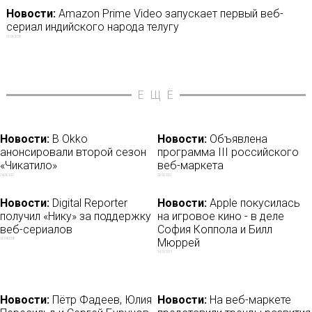
Новости:
Amazon Prime Video запускает первый веб-
сериал индийского народа телугу
01/06/2018
ЕЩЁ
Новости:
В Okko
Новости:
Объявлена
анонсировали второй сезон
программа III российского
«Чикатило»
веб-маркета
24/05/2021
02/02/2021
Новости:
Digital Reporter
Новости:
Apple покусилась
получил «Нику» за поддержку
на игровое кино - в деле
веб-сериалов
София Коппола и Билл
Мюррей
02/04/2018
16/01/2019
Новости:
Пётр Фадеев, Юлия
Новости:
На веб-маркете