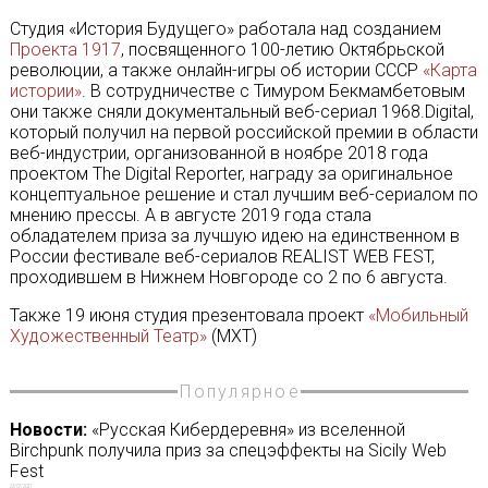
Студия «История Будущего» работала над созданием
Проекта 1917
, посвященного 100-летию Октябрьской
революции, а также онлайн-игры об истории СССР
«Карта
истории»
. В сотрудничестве с Тимуром Бекмамбетовым
они также сняли документальный веб-сериал 1968.Digital,
который получил на первой российской премии в области
веб-индустрии, организованной в ноябре 2018 года
проектом The Digital Reporter, награду за оригинальное
концептуальное решение и стал лучшим веб-сериалом по
мнению прессы. А в августе 2019 года стала
обладателем приза за лучшую идею на единственном в
России фестивале веб-сериалов REALIST WEB FEST,
проходившем в Нижнем Новгороде со 2 по 6 августа.
Также 19 июня студия презентовала проект
«Мобильный
Художественный Театр»
(МХТ)
Популярное
Новости:
«Русская Кибердеревня» из вселенной
Birchpunk получила приз за спецэффекты на Sicily Web
Fest
23/07/2021