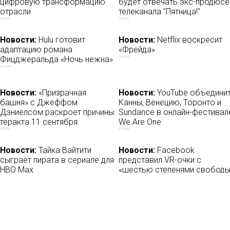
цифровую трансформацию
будет отвечать экс-продюсе
отрасли
телеканала "Пятница!"
08/12/2021
21/05/2019
Новости:
Hulu готовит
Новости:
Netflix воскресит
адаптацию романа
«Фрейда»
Фицджеральда «Ночь нежна»
09/07/2018
05/11/2018
Новости:
«Призрачная
Новости:
YouTube объедини
башня» с Джеффом
Канны, Венецию, Торонто и
Дэниелсом раскроет причины
Sundance в онлайн-фестивал
теракта 11 сентября
We Are One
22/12/2017
27/04/2020
Новости:
Тайка Вайтити
Новости:
Facebook
сыграет пирата в сериале для
представил VR-очки с
HBO Max
«шестью степенями свободы
30/04/2021
29/09/2018
Новост