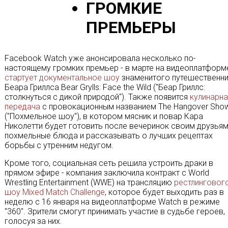
ГРОМКИЕ
ПРЕМЬЕРЫ
Facebook Watch уже анонсировала несколько по-
настоящему громких премьер - в марте на видеоплатформ
стартует документальное шоу
знаменитого путешественн
Беара Гриллса Bear Grylls: Face the Wild ("Беар Гриллс:
столкнуться с дикой природой"). Также появится
кулинарна
передача
с провокационным названием The Hangover Sho
("Похмельное шоу"), в котором мясник и повар Кара
Николетти будет готовить после вечеринок своим друзья
похмельные блюда и рассказывать о лучших рецептах
борьбы с утренним недугом.
Кроме того, социальная сеть решила устроить драки в
прямом эфире - компания заключила контракт c World
Wrestling Entertainment (WWE) на трансляцию
рестлинговог
шоу Mixed Match Challenge
, которое будет выходить раз в
неделю с 16 января на видеоплатформе Watch в режиме
"360". Зрители смогут принимать участие в судьбе героев,
голосуя за них.