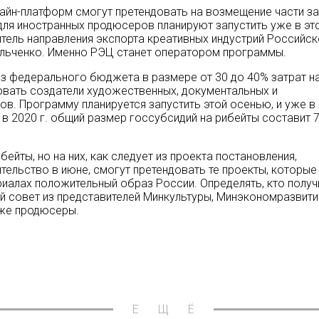
айн-платформ смогут претендовать на возмещение части за
 для иностранных продюсеров планируют запустить уже в эт
тель направления экспорта креативных индустрий Российс
ильченко. Именно РЭЦ станет оператором программы.
из федерального бюджета в размере от 30 до 40% затрат н
овать создатели художественных, документальных и
в. Программу планируется запустить этой осенью, и уже в
, в 2020 г. общий размер госсубсидий на рибейты составит 
йты, но на них, как следует из проекта постановления,
ельство в июне, смогут претендовать те проекты, которые
риалах положительный образ России. Определять, кто получ
й совет из представителей Минкультуры, Минэкономразвити
кже продюсеры.
ЕЩЁ