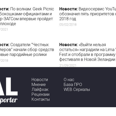
ости:
По волнам: Geek Picnic
Новости:
Видеосервис YouT
бокошками-официантами и
обозначил пять приоритетов 
р-ЗАГСом впервые пройдет
2018 год
еплоходе
05/02/2018
/2021
ости:
Создатели "Честных
Новости:
«Выйти нельзя
леров" начали сбор средств
остаться» наградили на Lima
овые пародийные ролики
Fest и отобрали в программу
фестиваля в Новой Зеландии
/2018
21/09/2021
Новости
О нас
Мнение
База ПРО
Лайфхак
WEB Сериалы
Рецензии
Контакты