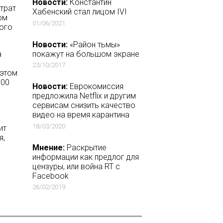
Новости:
Константин
трат
Хабенский стал лицом IVI
ом
01/06/2021
кого
Новости:
«Район тьмы»
покажут на большом экране
а
23/10/2017
 этом
700
Новости:
Еврокомиссия
предложила Netflix и другим
сервисам снизить качество
видео на время карантина
18/03/2020
ит
я,
Мнение:
Раскрытие
информации как предлог для
цензуры, или война RT с
Facebook
26/02/2019