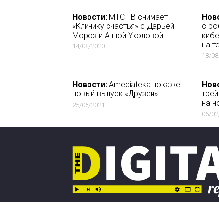
Новости:
МТС ТВ снимает
Нов
«Клинику счастья» с Дарьей
c ро
Мороз и Анной Уколовой
кибе
на т
14/08/2020
18/08
Новости:
Amediateka покажет
Нов
новый выпуск «Друзей»
трей
на н
25/05/2021
06/02