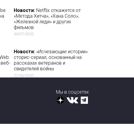
ube
Новости:
Netflix откажется от
на
«Метода Хитча», «Хана Соло»,
«Железной леди» и других
фильмов
04/07/2020
Новости:
«Исчезающие истории»:
 Web
сторис-сериал, основанный на
 веб-
рассказах ветеранов и
свидетелей войны
22/06/2020
Мы в соцсетях: