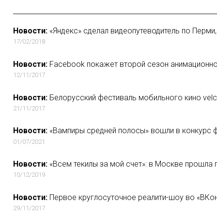
Новости:
«Яндекс» сделал видеопутеводитель по Перми
17/02/2018
Новости:
Facebook покажет второй сезон анимационно
12/11/2017
Новости:
Белорусский фестиваль мобильного кино velc
21/11/2017
Новости:
«Вампиры средней полосы» вошли в конкурс ф
01/07/2021
Новости:
«Всем текилы за мой счет»: в Москве прошла 
10/12/2019
Новости:
Первое круглосуточное реалити-шоу во «ВКон
29/11/2017