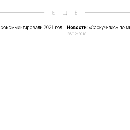
ЕЩЁ
 прокомментировали 2021 год
Новости:
«Соскучились по м
25/12/2018
 в интернете, но эти
Новости:
Amazon возьмется
02/07/2018
Новости:
YouTube Red выпус
30/01/2018
литиков в новом выпуске
Новости:
«ВКонтакте» запус
20/09/2018
вости
О нас
ение
База ПРО
йфхак
WEB Сериалы
ензии