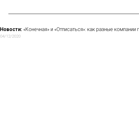
Новости:
«Конечная» и «Отписаться»: как разные компании
04/12/2020
Новости:
Facebook решил научить подростков безопасности
правила стоит вспомнить всем
17/05/2018
Новости:
Netflix снял конкурента «Реальной любви»
10/10/2021
Новости:
Дмитрий Быков ищет Снейпа среди российских по
#ещенепознер
12/11/2018
Но
Мн
Ла
Рец