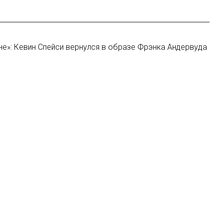
не»: Кевин Спейси вернулся в образе Фрэнка Андервуда
 за подростковые сериалы
тит комедийный сериал с видеоблогером Лайзой Коши
кает бесплатную платформу для подкастов
Мы в соцсетях: