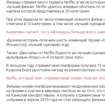
Фильмы стримингового сервиса Netflix, в числе которых
«лучший фильм». Netflix удалось впервые обогнать по э
картины которой представлены в 20 категориях.
При этом лидером по числу номинаций оказался фильм «Д
отмечена в 10 категориях, в том числе «лучший сценари
Аналитики считают, что у «Ирландца» больше всего шан
«Брачная история» получила шесть номинаций. Кроме «лу
Йоханссон), «лучший сценарий» и др.
Также «Два папы» от Netflix борюстя за «лучший сценари
мультфильм «Клаус» и «Я потерял свое тело».
В прошлом году стриминговая платформа получила 15 но
Куарона была удостоена наград за режиссерскую и опе
Netflix, который смог: стриминговый сервис получил «Ос
Фильмы онлайн-платформ вызывают неоднозначную реак
на премии и участия в мировых смотрах из-за того, что 
на Каннский кинофестиваль. А отлучить стриминговые 
собрании в апреле 2019 года не стал запрещать фильма