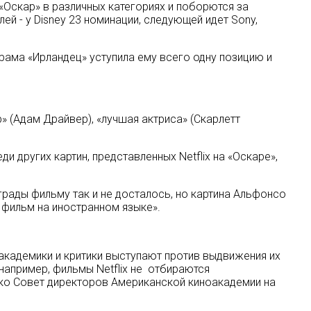
 «Оскар» в различных категориях и поборются за
й - у Disney 23 номинации, следующей идет Sony,
драма «Ирландец» уступила ему всего одну позицию и
» (Адам Драйвер), «лучшая актриса» (Скарлетт
и других картин, представленных Netflix на «Оскаре»,
грады фильму так и не досталось, но картина Альфонсо
 фильм на иностранном языке».
кадемики и критики выступают против выдвижения их
 например, фильмы Netflix не отбираются
ако Совет директоров Американской киноакадемии на