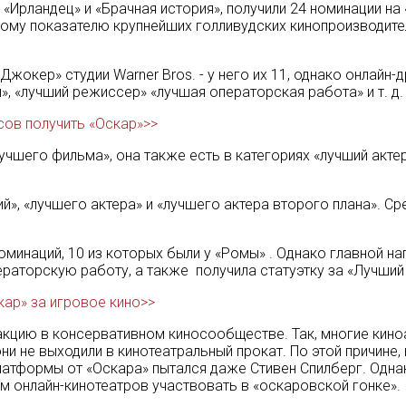
 «Ирландец» и «Брачная история», получили 24 номинации на
тому показателю крупнейших голливудских кинопроизводителе
жокер» студии Warner Bros. - у него их 11, однако онлайн-
й», «лучший режиссер» «лучшая операторская работа» и т. д.
сов получить «Оскар»>>
чшего фильма», она также есть в категориях «лучший актер
й», «лучшего актера» и «лучшего актера второго плана». Сред
минаций, 10 из которых были у «Ромы» . Однако главной на
раторскую работу, а также получила статуэтку за «Лучший
кар» за игровое кино>>
цию в консервативном киносообществе. Так, многие киноа
они не выходили в кинотеатральный прокат. По этой причине,
платформы от «Оскара» пытался даже Стивен Спилберг. Одн
м онлайн-кинотеатров участвовать в «оскаровской гонке».