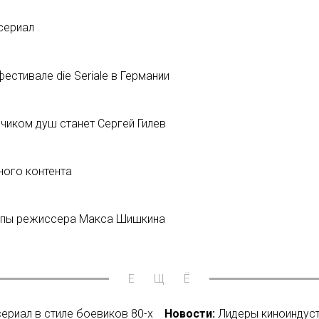
 сериал
стивале die Seriale в Германии
чиком душ станет Сергей Гилев
ного контента
липы режиссера Макса Шишкина
ЕЩЁ
риал в стиле боевиков 80-х
Новости:
Лидеры киноиндус