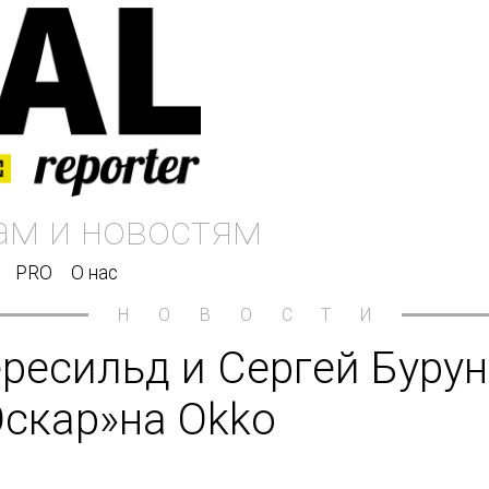
PRO
О нас
НОВОСТИ
ресильд и Сергей Буру
Оскар»на Okko