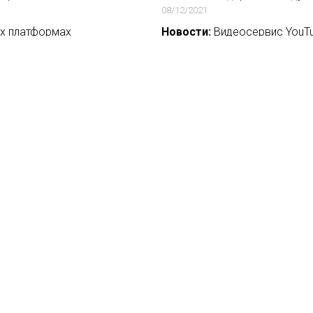
08/12/2021
х платформах
Новости:
Видеосервис YouTu
05/02/2018
рритории»
Новости:
Эшли Грин из «Сум
YouTube
03/09/2018
ии детей в разных странах
Новости:
На Apple TV+ выйде
24/06/2021
вости
О нас
ение
База ПРО
йфхак
WEB Сериалы
ензии
такты