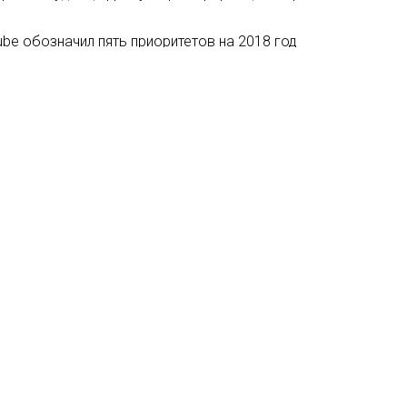
be обозначил пять приоритетов на 2018 год
ерек» сыграет во втором сезоне сериала «Шаг вперед» на
т мультсериал по веб-комиксу «Странная планета»
Мы в соцсетях: