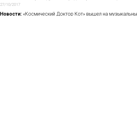
27/10/2017
Новости:
«Космический Доктор Кот» вышел на музыкальны
18/11/2020
Новости:
LIFE снял документальный фильм «Бесспорные те
27/06/2020
Новости:
Джессика Альба на Disney+ расскажет о воспитан
07/03/2020
Но
Мн
Ла
Рец
Кон