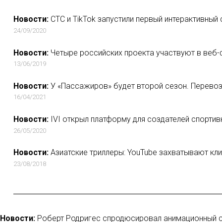
Новости:
СТС и TikTok запустили первый интерактивный
24/09/2020
Новости:
Четыре российских проекта участвуют в веб-фе
13/06/2019
Новости:
У «Пассажиров» будет второй сезон. Перевоз
16/04/2021
Новости:
IVI открыл платформу для создателей спортив
26/05/2020
Новости:
Азиатские триллеры: YouTube захватывают к
23/08/2018
Новости:
Роберт Родригес спродюсировал анимационный се