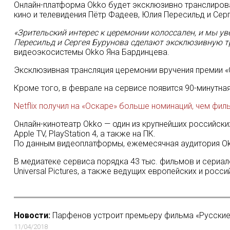
Онлайн-платформа Okko будет эксклюзивно транслирова
кино и телевидения Пётр Фадеев, Юлия Пересильд и Сер
«Зрительский интерес к церемонии колоссален, и мы у
Пересильд и Сергея Бурунова сделают эксклюзивную т
видеоэкосистемы Okko Яна Бардинцева.
Эксклюзивная трансляция церемонии вручения премии «
Кроме того, в феврале на сервисе появится 90-минутн
Netflix получил на «Оскаре» больше номинаций, чем фил
Онлайн-кинотеатр Okko — один из крупнейших российских
Apple TV, PlayStation 4, а также на ПК.
По данным видеоплатформы, ежемесячная аудитория Okko
В медиатеке сервиса порядка 43 тыс. фильмов и сериалов т
Universal Pictures, а также ведущих европейских и рос
Новости:
Парфенов устроит премьеру фильма «Русские 
11/04/2018