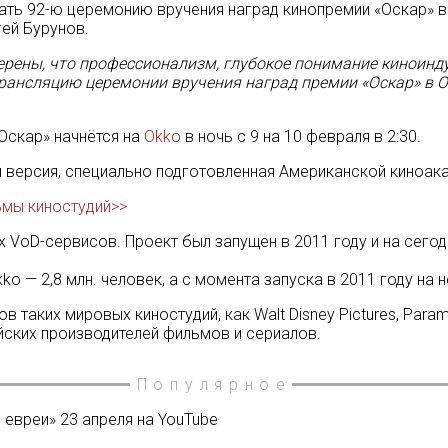
ть 92-ю церемонию вручения наград кинопремии «Оскар» в
гей Бурунов.
верены, что профессионализм, глубокое понимание киноин
рансляцию церемонии вручения наград премии «Оскар» в 
Оскар» начнётся на
Okko
в ночь с 9 на 10 февраля в 2:30.
ая версия, специально подготовленная Американской киноак
ьмы киностудий>>
 VoD-сервисов. Проект был запущен в 2011 году и на сегодня
 — 2,8 млн. человек, а с момента запуска в 2011 году на 
аких мировых киностудий, как Walt Disney Pictures, Paramoun
сийских производителей фильмов и сериалов.
Популярное
евреи» 23 апреля на YouTube