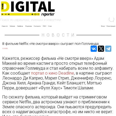
Новости
Мнение
Лайфхак
Рецензии
Контакты
PRO
О нас
Вход
Регистрация
НОВОСТИ
В фильме Netflix «Не смотри вверх» сыграет пол-Голливуда
15/10/2020
Кажется, режиссер фильма «Не смотри вверх» Адам
Маккей во время кастинга просто открыл телефонный
справочник Голливуда и стал набирать всем по алфавиту.
Как сообщает
портал о кино Deadline
, в картине сыграют
Леонардо Ди Каприо, Мэрил Стрип, Дженнифер Лоуренс,
Джона Хилл, Ариана Гранде, Кейт Бланшетт, Мэттью
Перри, довершает «Фулл Хаус» Тимоти Шаламе.
По сюжету фильма, который выйдет на стриминговом
сервисе Netflix, два астронома узнают о приближении к
Земле опасного астероида. Они пыьаются предупредить
всех о надвигающейся катастрофе, но им никто не верит.