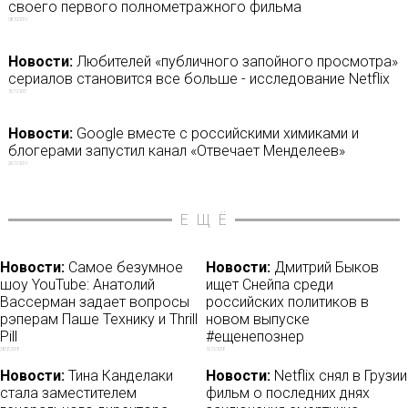
своего первого полнометражного фильма
08/10/2019
Новости:
Любителей «публичного запойного просмотра»
сериалов становится все больше - исследование Netflix
15/11/2017
Новости:
Google вместе с российскими химиками и
блогерами запустил канал «Отвечает Менделеев»
26/11/2019
ЕЩЁ
Новости:
Самое безумное
Новости:
Дмитрий Быков
шоу YouTube: Анатолий
ищет Снейпа среди
Вассерман задает вопросы
российских политиков в
рэперам Паше Технику и Thrill
новом выпуске
Pill
#ещенепознер
28/07/2018
12/11/2018
Новости:
Тина Канделаки
Новости:
Netflix снял в Грузии
стала заместителем
фильм о последних днях