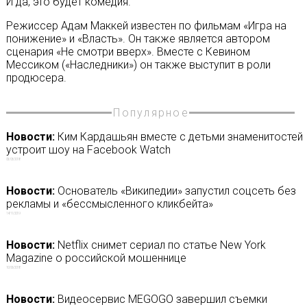
И да, это будет комедия.
Режиссер Адам Маккей известен по фильмам «Игра на
понижение» и «Власть». Он также является автором
сценария «Не смотри вверх». Вместе с Кевином
Мессиком («Наследники») он также выступит в роли
продюсера.
Популярное
Новости:
Ким Кардашьян вместе с детьми знаменитостей
устроит шоу на Facebook Watch
05/03/2018
Новости:
Основатель «Википедии» запустил соцсеть без
рекламы и «бессмысленного кликбейта»
14/11/2019
Новости:
Netflix снимет сериал по статье New York
Magazine о российской мошеннице
10/06/2018
Новости:
Видеосервис MEGOGO завершил съемки