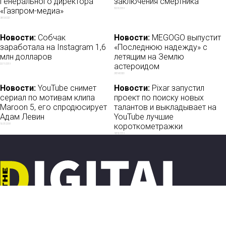
генерального директора
заключения смертника
«Газпром-медиа»
30/01/2019
08/09/2021
Новости:
Собчак
Новости:
MEGOGO выпустит
заработала на Instagram 1,6
«Последнюю надежду» с
млн долларов
летящим на Землю
астероидом
20/11/2019
28/04/2020
Новости:
YouTube снимет
Новости:
Pixar запустил
сериал по мотивам клипа
проект по поиску новых
Maroon 5, его спродюсирует
талантов и выкладывает на
Адам Левин
YouTube лучшие
короткометражки
15/07/2018
18/02/2019
Новости
О нас
Мы в соцсетях: