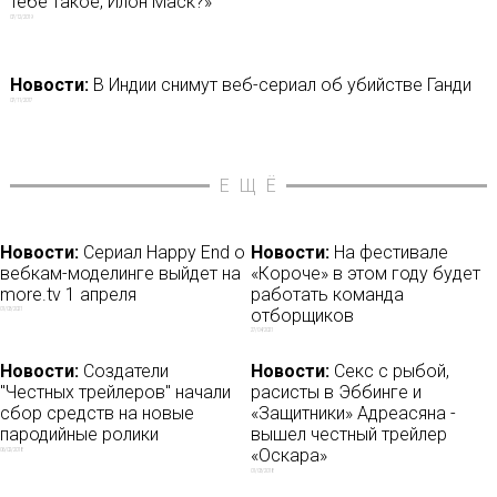
тебе такое, Илон Маск?»
07/12/2019
Новости:
В Индии снимут веб-сериал об убийстве Ганди
07/11/2017
ЕЩЁ
Новости:
Сериал Happy End о
Новости:
На фестивале
вебкам-моделинге выйдет на
«Короче» в этом году будет
more.tv 1 апреля
работать команда
отборщиков
01/03/2021
27/04/2021
Новости:
Создатели
Новости:
Секс с рыбой,
"Честных трейлеров" начали
расисты в Эббинге и
сбор средств на новые
«Защитники» Адреасяна -
пародийные ролики
вышел честный трейлер
«Оскара»
06/02/2018
01/03/2018