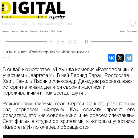
Новости
Мнение
Лайфхак
Рецензии
Контакты
PRO
О нас
Вход
Регистрация
НОВОСТИ
На IVI вышел «Разговорник» с «Квартетом И»
20/11/2020
В онлайн-кинотеатре IVI вышла комедия «Разговорник» с
участием «Квартета И». В ней Леонид Барац, Ростислав
Хаит, Камиль Ларин и Александр Демидов рассказывают
истории из жизни, делятся своими мыслями и
переживаниями и, как всегда, шутят.
Режиссером фильма стал Сергей Сенцов, работавший
над сериалом «Физрук». Как описали проект его
создатели, это «не совсем кино и не совсем спектакль».
Снят фильм в студии со зрителями, к которым участники
«Квартета И» по очереди обращаются.