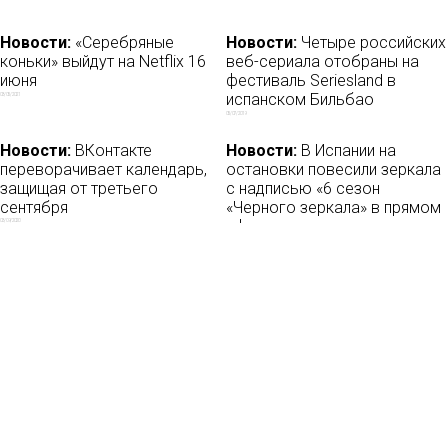
Новости:
«Серебряные
Новости:
Четыре российских
коньки» выйдут на Netflix 16
веб-сериала отобраны на
июня
фестиваль Seriesland в
испанском Бильбао
03/05/2021
05/07/2019
Новости:
ВКонтакте
Новости:
В Испании на
переворачивает календарь,
остановки повесили зеркала
защищая от третьего
с надписью «6 сезон
сентября
«Черного зеркала» в прямом
эфире повсюду»
03/09/2020
03/06/2020
Новости
О нас
Мы в соцсетях: