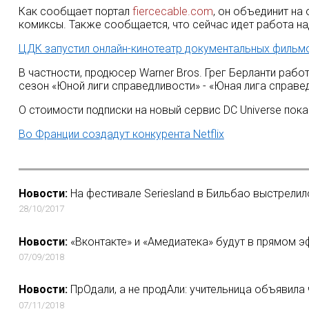
Как сообщает портал
fiercecable.com
, он объединит на
комиксы. Также сообщается, что сейчас идет работа н
ЦДК запустил онлайн-кинотеатр документальных фильм
В частности, продюсер Warner Bros. Грег Берланти рабо
сезон «Юной лиги справедливости» - «Юная лига справедл
О стоимости подписки на новый сервис DC Universe пок
Во Франции создадут конкурента Netflix
Новости:
На фестивале Seriesland в Бильбао выстрелил
28/10/2017
Новости:
«Вконтакте» и «Амедиатека» будут в прямом 
07/09/2018
Новости:
ПрОдали, а не продАли: учительница объявил
07/11/2018