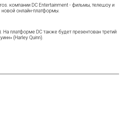
os. компании DC Entertainment - фильмы, телешоу и
я новой онлайн-платформы.
s). На платформе DC также будет презентован третий
нн» (Harley Quinn).