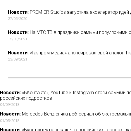
Новости:
PREMIER Studios запустила акселератор идей 
27/05/2020
Новости:
На МТС ТВ в праздники самыми популярными с
15/01/2021
Новости:
«Газпром-медиа» анонсировал свой аналог Ti
23/09/2021
Новости:
«ВКонтакте», YouTube и Instagram стали самыми 
российских подростков
04/09/2018
Новости:
Mercedes-Benz сняла веб-сериал об экстремальны
01/05/2018
Новости:
«Вконтакте» расскажет о российских городах гл