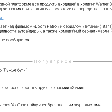
 одной платформе все продукты входящей в холдинг Warner Br
ад четырьмя оригинальными проектами непосредственно дл
ов
тает над фильмом «Doom Patrol» и сериалом «Титаны» (Titan
ивости: аутсайдеры», а также комедийный сериал «Харли Куи
а не сообщается.
Популярное
о "Ружье буги"
эфире транслировать вручение премии «Эмми»
а через YouTube войну «необразованным журналистам»