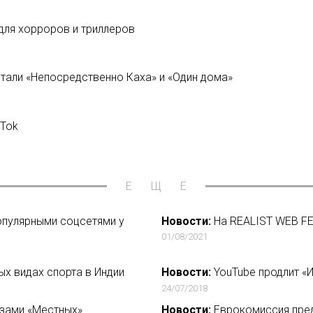
для хорроров и триллеров
тали «Непосредственно Каха» и «Один дома»
kTok
ЕЩЁ
популярными соцсетями у
Новости:
На REALIST WEB FE
01/08/2021
х видах спорта в Индии
Новости:
YouTube продлит «
24/07/2018
азами «Местных»
Новости:
Еврокомиссия предл