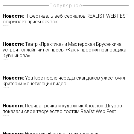
Популярное
Новости:
II фестиваль веб-сериалов REALIST WEB FEST
открывает прием заявок
05/02/2019
Новости:
Театр «Практика» и Мастерская Брусникина
устроят онлайн читку пьесы «Как я простил прапорщика
Кувшинова»
12/05/2020
Новости:
YouTube после череды скандалов ужесточил
критерии монетизации видео
17/01/2018
Новости:
Певица Гречка и художник Аполлон Шнуров
показали свое творчество гостям Realist Web Fest
06/08/2018
Новости:
Новогодний эпизод мультсериала