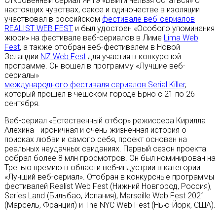
Откровенный сериал Ян Гэ «Выйти нельзя остаться» о
настоящих чувствах, сексе и одиночестве в изоляции
участвовал в российском
фестивале веб-сериалов
REALIST WEB FEST
и был удостоен «Особого упоминания
жюри» на фестивале веб-сериалов в Лиме
Lima Web
Fest
, а также отобран веб-фестивалем в Новой
Зеландии
NZ Web Fest
для участия в конкурсной
программе. Он вошел в программу «Лучшие веб-
сериалы»
международного фестиваля сериалов Serial Killer
,
который прошел в чешском городе Брно с 21 по 26
сентября.
Веб-сериал «Естественный отбор» режиссера Кирилла
Алехина - ироничная и очень жизненная история о
поисках любви и самого себя, проект основан на
реальных неудачных свиданиях. Первый сезон проекта
собрал более 8 млн просмотров. Он был номинирован на
Третью премию в области веб-индустрии в категории
«Лучший веб-сериал». Отобран в конкурсные программы
фестивалей Realist Web Fest (Нижний Новгород, Россия),
Series Land (Бильбао, Испания), Marseille Web Fest 2021
(Марсель, Франция) и The NYC Web Fest (Нью-Йорк, США).