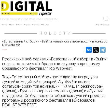
Новости
Мнение
Лайфхак
Рецензии
Контакты
PRO
О нас
Вход
Регистрация
НОВОСТИ
«Естественный отбор» и «Выйти нельзя остаться» вошли в конкурс
Rio WebFest
02/10/2021
Российские веб-сериалы «Естественный отбор» и «Выйти
нельзя остаться» отобраны в конкурсную программу
бразильского фестиваля Rio WebFest.
Так, «Естественный отбор» претендует на награду за
лучший комедийный сценарий. А у «Выйти нельзя
остаться» сразу три номинации – «Лучшая режиссура»
(драма), «Лучший актерский состав» (драма) и «Лучший
саундтрек». Он был также отобран как лучший проект из
программы российского фестиваля веб-сериалов
REALIST WEB FEST.