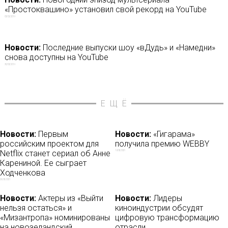
«Простоквашино» установил свой рекорд на YouTube
03/02/2019
Новости:
Последние выпуски шоу «вДудь» и «Намедни»
снова доступны на YouTube
30/03/2019
ЕЩЁ
Новости:
Первым
Новости:
«Гигарама»
российским проектом для
получила премию WEBBY
Netflix станет сериал об Анне
19/05/2021
Карениной. Ее сыграет
Ходченкова
26/05/2021
Новости:
Актеры из «Выйти
Новости:
Лидеры
нельзя остаться» и
киноиндустрии обсудят
«Мизантропа» номинированы
цифровую трансформацию
на новозеландский
отрасли