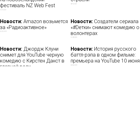
фестиваль NZ Web Fest
08/12/2021
13/10/2021
Новости:
Amazon возьмется
Новости:
Создатели сериала
за «Радиоактивное»
«#Dетки» снимают комедию о
волонтерах
22/02/2018
21/08/2020
Новости:
Джордж Клуни
Новости:
История русского
снимет для YouTube черную
баттл-рэпа в одном фильме:
комедию с Кирстен Данст в
премьера на YouTube 10 июня
главной роли
30/05/2018
26/06/2018
Новости
О нас
Мы в соцсетях:
Мнение
База ПРО