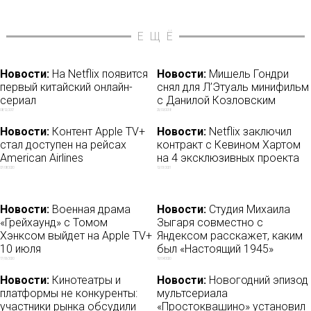
ЕЩЁ
Новости:
На Netflix появится
Новости:
Мишель Гондри
первый китайский онлайн-
снял для Л’Этуаль минифильм
сериал
с Данилой Козловским
08/12/2017
25/09/2018
Новости:
Контент Apple TV+
Новости:
Netflix заключил
стал доступен на рейсах
контракт с Кевином Хартом
American Airlines
на 4 эксклюзивных проекта
07/08/2020
12/01/2021
Новости:
Военная драма
Новости:
Студия Михаила
«Грейхаунд» с Томом
Зыгаря совместно с
Хэнксом выйдет на Apple TV+
Яндексом расскажет, каким
10 июля
был «Настоящий 1945»
17/06/2020
10/04/2020
Новости:
Кинотеатры и
Новости:
Новогодний эпизод
платформы не конкуренты:
мультсериала
участники рынка обсудили
«Простоквашино» установил