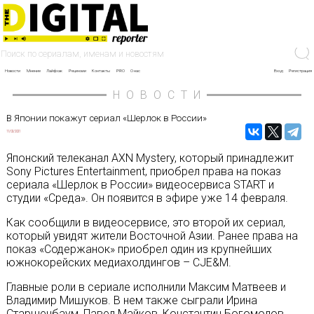
Новости
Мнение
Лайфхак
Рецензии
Контакты
PRO
О нас
Вход
Регистрация
НОВОСТИ
В Японии покажут сериал «Шерлок в России»
11/02/2021
Японский телеканал AXN Mystery, который принадлежит
Sony Pictures Entertainment, приобрел права на показ
сериала «Шерлок в России» видеосервиса START и
студии «Среда». Он появится в эфире уже 14 февраля.
Как сообщили в видеосервисе, это второй их сериал,
который увидят жители Восточной Азии. Ранее права на
показ «Содержанок» приобрел один из крупнейших
южнокорейских медиахолдингов – CJE&M.
Главные роли в сериале исполнили Максим Матвеев и
Владимир Мишуков. В нем также сыграли Ирина
Старшенбаум, Павел Майков, Константин Богомолов,