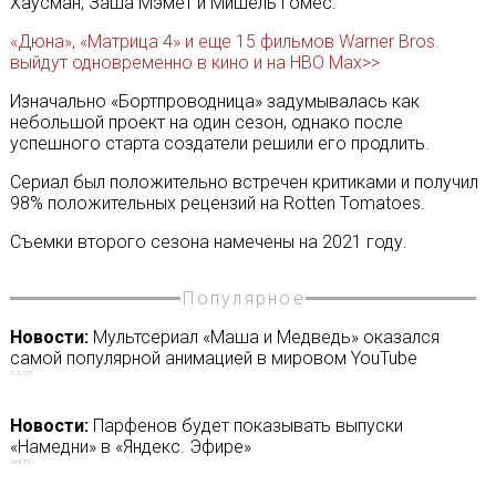
Хаусман, Заша Мэмет и Мишель Гомес.
«Дюна», «Матрица 4» и еще 15 фильмов Warner Bros.
выйдут одновременно в кино и на HBO Max>>
Изначально «Бортпроводница» задумывалась как
небольшой проект на один сезон, однако после
успешного старта создатели решили его продлить.
Сериал был положительно встречен критиками и получил
98% положительных рецензий на Rotten Tomatoes.
Съемки второго сезона намечены на 2021 году.
Популярное
Новости:
Мультсериал «Маша и Медведь» оказался
самой популярной анимацией в мировом YouTube
21/12/2017
Новости:
Парфенов будет показывать выпуски
«Намедни» в «Яндекс. Эфире»
23/05/2019