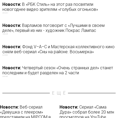
Новости:
В «РБК Стиль» на этот раз посвятили
новогоднее видео зрителям «голубых огоньков»
28/12/2019
Новости:
Варламов поговорит с «Лучшими в своем
деле», первый из них - художник Покрас Лампас
14/05/2018
Новости:
Фонд V–A–C и Мастерская коллективного кино
сняли веб-сериал «Сны на районе. Восьмерка»
22/04/2020
Новости:
Четвертый сезон «Очень странных дел» станет
последним и будет разделен на 2 части
09/02/2020
ЕЩЁ
Новости:
Веб-сериал
Новости:
Сериал «Сама
«Девушка с плеером»
Дура» собрал более 20 млн
представили на MIPCOM в
просмотров на YouTube