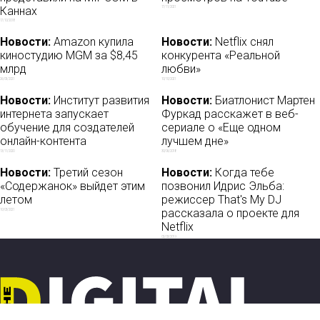
Каннах
17/11/2021
17/10/2018
Новости:
Amazon купила
Новости:
Netflix снял
киностудию MGM за $8,45
конкурента «Реальной
млрд
любви»
26/05/2021
10/10/2021
Новости:
Институт развития
Новости:
Биатлонист Мартен
интернета запускает
Фуркад расскажет в веб-
обучение для создателей
сериале о «Еще одном
онлайн-контента
лучшем дне»
13/11/2020
30/06/2018
Новости:
Третий сезон
Новости:
Когда тебе
«Содержанок» выйдет этим
позвонил Идрис Эльба:
летом
режиссер That's My DJ
рассказала о проекте для
10/03/2021
Netflix
02/03/2019