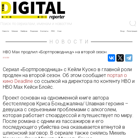
Новости
Мнение
Лайфхак
Рецензии
Контакты
PRO
О нас
Вход
Регистрация
НОВОСТИ
HBO Max продлил «Бортпроводницу» на второй сезон
20/12/2020
Сериал «Бортпроводница» с Кейли Куоко в главной роли
продлен на второй сезон. Об этом сообщает
портал о
кино Deadline
со ссылкой на директора по контенту HBO и
HBO Max Кейси Блойс.
Проект основан на одноименной книге автора
бестселлеров Криса Бохьджаляна/ Uлавная героиня –
девушка с серьезными проблемами с алкоголем,
которая работает стюардессой и путешествует по миру.
После романа с одним из пассажиров и его
последующего убийства она оказывается втянутой в
шпионский заговор.
В сериале также снялись Михиль