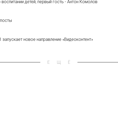
 воспитании детей, первый гость - Антон Комолов
 посты
 запускает новое направление «Видеоконтент»
ЕЩЁ
ий патруль» и «Черепашек-
Новости:
В Instagram появи
01/03/2021
tv
Новости:
Audi для рекламы 
сериал
23/05/2018
еморандум о социальной
Новости:
«Непосредственно 