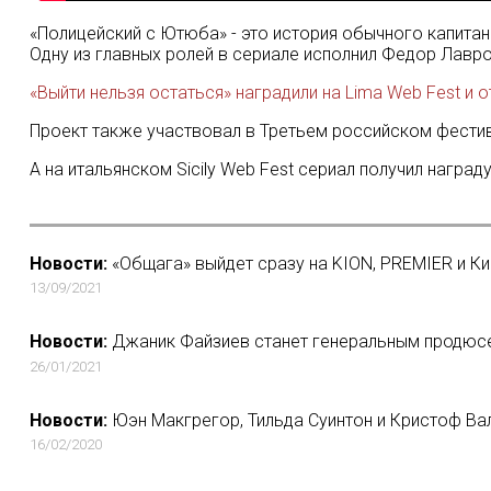
«Полицейский с Ютюба» - это история обычного капитан
Одну из главных ролей в сериале исполнил Федор Лавров
«Выйти нельзя остаться» наградили на Lima Web Fest и
Проект также участвовал в Третьем российском фестив
А на итальянском Sicily Web Fest сериал получил награ
Новости:
«Общага» выйдет сразу на KION, PREMIER и К
13/09/2021
Новости:
Джаник Файзиев станет генеральным продюс
26/01/2021
Новости:
Юэн Макгрегор, Тильда Суинтон и Кристоф Ва
16/02/2020