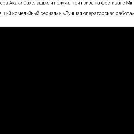
а Акаки Сахелашвили получил три приза на фестивале Minn
учший комедийный сериал» и «Лучшая операторская работа»