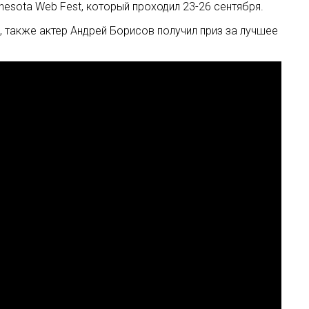
esota Web Fest, который проходил 23-26 сентября.
, также актер Андрей Борисов получил приз за лучшее