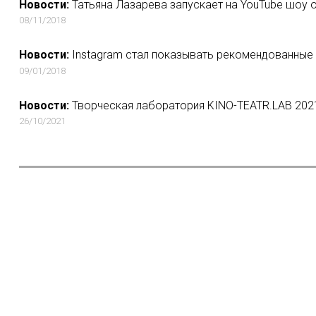
Новости:
Татьяна Лазарева запускает на YouTube шоу о
08/11/2018
Новости:
Instagram стал показывать рекомендованные
09/01/2018
Новости:
Творческая лаборатория KINO-TEATR.LAB 2021
26/10/2021
Новости:
ivi купил «Губку Боба Квадратные Штаны», «Щеняч
ниндзя»
12/09/2019
Новости:
«Чики» стали самым популярным релизом на more.
11/06/2020
Новости:
Ведущие интернет-компании России подписали М