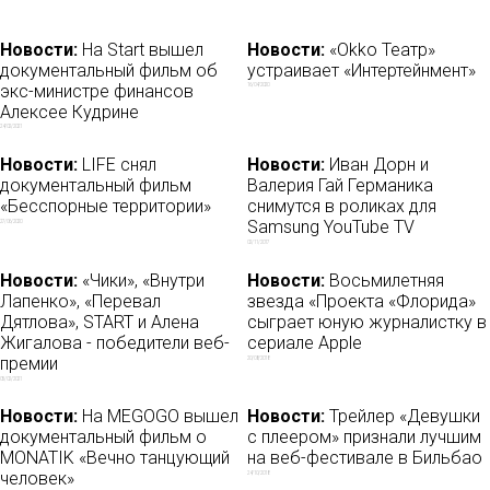
Новости:
На Start вышел
Новости:
«Okko Театр»
документальный фильм об
устраивает «Интертейнмент»
экс-министре финансов
16/04/2020
Алексее Кудрине
24/02/2021
Новости:
LIFE снял
Новости:
Иван Дорн и
документальный фильм
Валерия Гай Германика
«Бесспорные территории»
снимутся в роликах для
Samsung YouTube TV
27/06/2020
02/11/2017
Новости:
«Чики», «Внутри
Новости:
Восьмилетняя
Лапенко», «Перевал
звезда «Проекта «Флорида»
Дятлова», START и Алена
сыграет юную журналистку в
Жигалова - победители веб-
сериале Apple
премии
20/08/2018
05/02/2021
Новости:
На MEGOGO вышел
Новости:
Трейлер «Девушки
документальный фильм о
с плеером» признали лучшим
MONATIK «Вечно танцующий
на веб-фестивале в Бильбао
человек»
24/10/2018