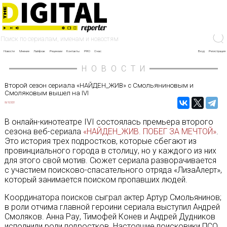
Новости
Мнение
Лайфхак
Рецензии
Контакты
PRO
О нас
Вход
Регистрация
НОВОСТИ
Второй сезон сериала «НАЙДЕН_ЖИВ» с Смольяниновым и
Смоляковым вышел на IVI
06/10/2021
В онлайн-кинотеатре IVI состоялась премьера второго
сезона веб-сериала
«НАЙДЕН_ЖИВ. ПОБЕГ ЗА МЕЧТОЙ»
.
Это история трех подростков, которые сбегают из
провинциального города в столицу, но у каждого из них
для этого свой мотив. Сюжет сериала разворачивается
с участием поисково-спасательного отряда «ЛизаАлерт»,
который занимается поиском пропавших людей.
Координатора поисков сыграл актер Артур Смольянинов;
в роли отчима главной героини сериала выступил Андрей
Смоляков. Анна Рау, Тимофей Конев и Андрей Дудников
исполнили роли подростков. Настоящие поисковики ПСО