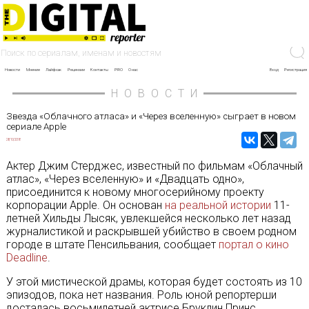
Новости
Мнение
Лайфхак
Рецензии
Контакты
PRO
О нас
Вход
Регистрация
НОВОСТИ
Звезда «Облачного атласа» и «Через вселенную» сыграет в новом
сериале Apple
28/10/2018
Актер Джим Стерджес, известный по фильмам «Облачный
атлас», «Через вселенную» и «Двадцать одно»,
присоединится к новому многосерийному проекту
корпорации Apple. Он основан
на реальной истории
11-
летней Хильды Лысяк, увлекшейся несколько лет назад
журналистикой и раскрывшей убийство в своем родном
городе в штате Пенсильвания, сообщает
портал о кино
Deadline
.
У этой мистической драмы, которая будет состоять из 10
эпизодов, пока нет названия. Роль юной репортерши
досталась восьмилетней актрисе Бруклин Принс,