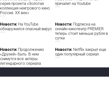
серия проекта «Золотая
причалит на Youtube
коллекция неигрового кино.
23/05/2018
Россия. ХХ век»
05/10/2021
Новости:
На YouTube
Новости:
Подписка на
обнаружился опасный вирус
онлайн-кинотеатр PREMIER
теперь стоит меньше рубля в
26/03/2018
сутки
03/02/2020
Новости:
Продолжению
Новости:
Netflix закрыл еще
«Друзей» быть. В нем
один популярный сериал
снимутся все актеры
28/04/2019
легендарного сериала
07/02/2020