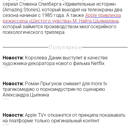
сериал Стивена Спилберга «Удивительные истории»
(Amazing Stories), который выходил на телеэкраны два
сезона начиная с 1985 года. А также
Apple привлекла
режиссера «Шестого чувства» М. Найта Шьямалана
,
который займется производством многосерийного
психологического триллера.
Популярное
Новости:
Королева Дании выступит в качестве
художника-декоратора нового фильма Netflix
01/09/2021
Новости:
Роман Прыгунов снимает для more.tv
трагикомедию о порноиндустрии по сценарию
Александра Цыпкина
02/12/2019
Новости:
Apple TV+ откажется от принципа показывать
на платформе только оригинальный контент
20/05/2020