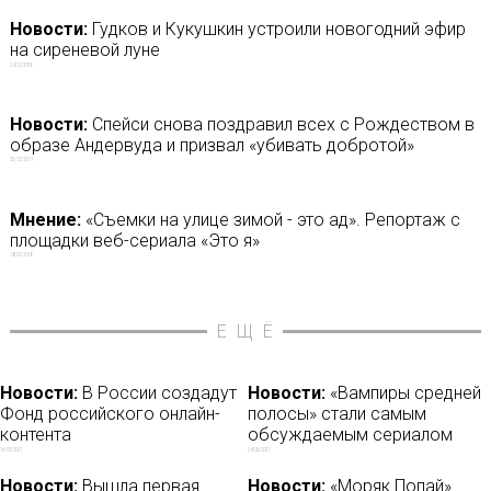
Новости:
Гудков и Кукушкин устроили новогодний эфир
на сиреневой луне
29/12/2018
Новости:
Спейси снова поздравил всех с Рождеством в
образе Андервуда и призвал «убивать добротой»
25/12/2019
Мнение:
«Съемки на улице зимой - это ад». Репортаж с
площадки веб-сериала «Это я»
18/01/2018
ЕЩЁ
Новости:
В России создадут
Новости:
«Вампиры средней
Фонд российского онлайн-
полосы» стали самым
контента
обсуждаемым сериалом
16/03/2021
24/06/2021
Новости:
Вышла первая
Новости:
«Моряк Попай»