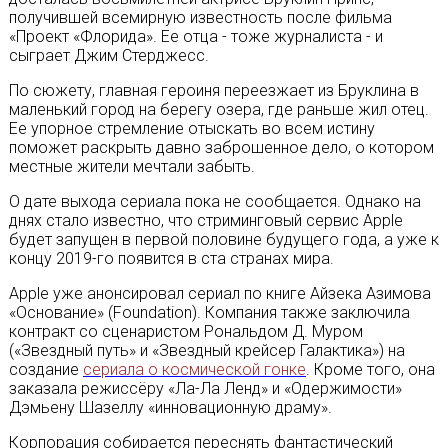
получившей всемирную известность после фильма
«Проект «Флорида». Ее отца - тоже журналиста - и
сыграет Джим Стерджесс.
По сюжету, главная героиня переезжает из Бруклина в
маленький город на берегу озера, где раньше жил отец.
Ее упорное стремление отыскать во всем истину
поможет раскрыть давно заброшенное дело, о котором
местные жители мечтали забыть.
О дате выхода сериала пока не сообщается. Однако на
днях стало известно, что стриминговый сервис Apple
будет запущен
в первой половине будущего года, а уже к
концу 2019-го появится в ста странах мира.
Apple уже анонсировал сериал по книге Айзека Азимова
«Основание» (Foundation). Компания также заключила
контракт со сценаристом Рональдом Д. Муром
(«Звездный путь» и «Звездный крейсер Галактика») на
создание
сериала о космической гонке
. Кроме того, она
заказала режиссёру «Ла-Ла Ленд» и «Одержимости»
Дэмьену Шазеллу «инновационную драму».
Корпорация собирается переснять фантастический