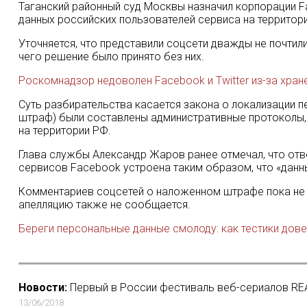
Таганский районный суд Москвы назначил корпорации F
данных российских пользователей сервиса на территор
Уточняется, что представили соцсети дважды не почтил
чего решение было принято без них.
Роскомнадзор недоволен Facebook и Twitter из-за хран
Суть разбирательства касается закона о локализации пе
штраф) были составлены административные протоколы, п
на территории РФ.
Глава службы Александр Жаров ранее отмечал, что отве
сервисов Facebook устроена таким образом, что «данн
Комментариев соцсетей о наложенном штрафе пока не по
апелляцию также не сообщается.
Береги персональные данные смолоду: как тестики дове
Новости:
Первый в России фестиваль веб-сериалов REA
13/06/2018