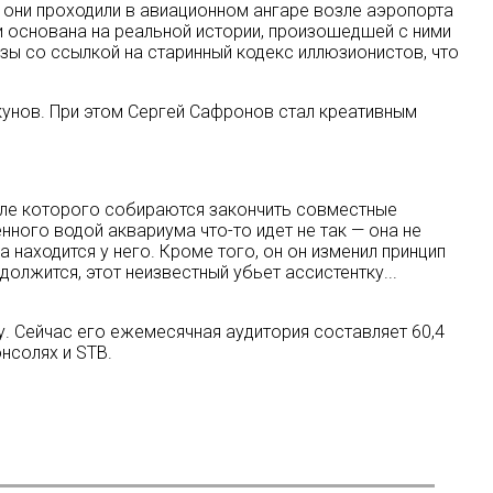
ни проходили в авиационном ангаре возле аэропорта
 основана на реальной истории, произошедшей с ними
озы со ссылкой на старинный кодекс иллюзионистов, что
скунов. При этом Сергей Сафронов стал креативным
сле которого собираются закончить совместные
нного водой аквариума что-то идет не так — она не
 находится у него. Кроме того, он он изменил принцип
олжится, этот неизвестный убьет ассистентку...
у. Сейчас его ежемесячная аудитория составляет 60,4
нсолях и STB.