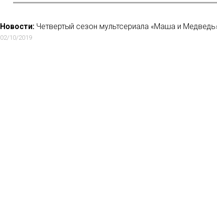
Новости:
Четвертый сезон мультсериала «Маша и Медведь» 
02/10/2019
Новости:
Facebook позвал Криштиану Роналду продюсиров
футболе
13/05/2018
Новости:
Российские блогеры-инфлюенсеры заработали на
23/11/2019
Новости:
В адаптации «Гордости и предубеждения» на Netfl
Рамакришнан из «Я никогда не…»
05/06/2021
Новости
О нас
Мнение
База ПРО
Лайфхак
WEB Сериалы
Рецензии
Контакты