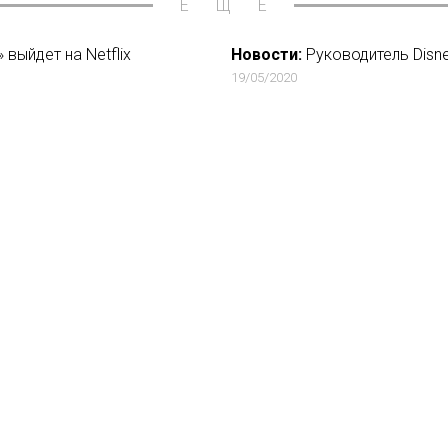
ЕЩЁ
выйдет на Netflix
Новости:
Руководитель Disne
19/05/2020
ать сериал о женском
Новости:
«Чики» стали самы
11/06/2020
 YouTube 3 млрд рублей
Новости:
Видеосервис START
07/11/2019
ix сыграет Майтреи
Новости:
Самое безумное шо
Паше Технику и Thrill Pill
28/07/2018