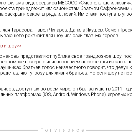
го фильма видеосервиса MEGOGO «Смертельные иллюзии», о
проекта принадлежит иллюзионистам братьям Сафроновым и
ла раскрыли секреты ряда иллюзий. Им стали поступать угр
Аглая Тарасова, Павел Чинарев, Данила Якушев, Семен Тре
тывающего реквизит для шоу иллюзий главных героев.
в и шоу>>
омановы представляют публике свое грандиозное шоу, по
 первом же номере с исчезновением ассистентки из заполне
аушниках братьев голос неизвестного говорит, что девушка
едставляют угрозу для жизни братьев. Но если шоу не прод
исов, доступных во всем мире, он был запущен в 2011 год
ьных платформах (iOS, Android, Windows Phone), игровых ко
Популярное