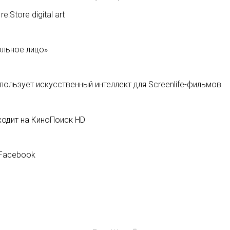
Store digital art
ольное лицо»
пользует искусственный интеллект для Screenlife-фильмов
ходит на КиноПоиск HD
 Facebook