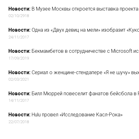
Новости:
В Музее Москвы откроется выставка проекта re:
02/10/2918
Новости:
Одна из «Двух девиц на мели» изобразит «Кук
24/11/2017
Новости:
Бекмамбетов в сотрудничестве с Microsoft ис
17/09/2019
Новости:
Сериал о женщине-стендапере «Я не шучу» вы
02/03/2021
Новости:
Билл Мюррей повеселит фанатов бейсбола в
14/11/2017
Новости:
Hulu провел «Исследование Касл-Рока»
22/07/2018