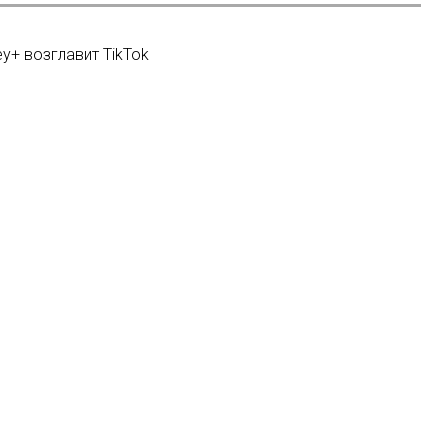
y+ возглавит TikTok
м популярным релизом на more.tv
 снимет документальный сериал о насилии над женщинами
у YouTube: Анатолий Вассерман задает вопросы рэперам
Мы в соцсетях: