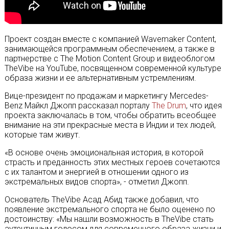
Проект создан вместе с компанией Wavemaker Content,
занимающейся программным обеспечением, а также в
партнерстве с The Motion Content Group и видеоблогом
TheVibe на YouTube, посвященном современной культуре
образа жизни и ее альтернативным устремлениям.
Вице-президент по продажам и маркетингу Mercedes-
Benz Майкл Джопп рассказал порталу
The Drum
, что идея
проекта заключалась в том, чтобы обратить всеобщее
внимание на эти прекрасные места в Индии и тех людей,
которые там живут.
«В основе очень эмоциональная история, в которой
страсть и преданность этих местных героев сочетаются
с их талантом и энергией в отношении одного из
экстремальных видов спорта», - отметил Джопп.
Основатель TheVibe Асад Абид также добавил, что
появление экстремального спорта не было оценено по
достоинству: «Мы нашли возможность в TheVibe стать
аутентичным голосом для современного образа жизни и