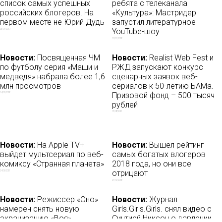
список самых успешных
ребята с телеканала
российских блогеров. На
«Культура»: Мастридер
первом месте не Юрий Дудь
запустил литературное
YouTube-шоу
25/07/2019
10/11/2018
Новости:
Посвященная ЧМ
Новости:
Realist Web Fest и
по футболу серия «Маши и
РЖД запускают конкурс
медведя» набрала более 1,6
сценарных заявок веб-
млн просмотров
сериалов к 50-летию БАМа.
Призовой фонд – 500 тысяч
14/06/2018
рублей
13/08/2021
Новости:
На Apple TV+
Новости:
Вышел рейтинг
выйдет мультсериал по веб-
самых богатых влогеров
комиксу «Странная планета»
2018 года, но они все
отрицают
24/06/2021
27/12/2018
Новости:
Режиссер «Оно»
Новости:
Журнал
намерен снять новую
Girls.Girls.Girls. снял видео с
экранизацию «Воя»
Синтией Никсон о давлении