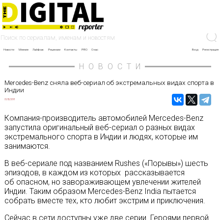
Новости
Мнение
Лайфхак
Рецензии
Контакты
PRO
О нас
Вход
Регистрация
НОВОСТИ
Mercedes-Benz сняла веб-сериал об экстремальных видах спорта в
Индии
01/05/2018
Компания-производитель автомобилей Mercedes-Benz
запустила оригинальный веб-сериал о разных видах
экстремального спорта в Индии и людях, которые им
занимаются.
В веб-сериале под названием Rushes («Порывы») шесть
эпизодов, в каждом из которых рассказывается
об опасном, но завораживающем увлечении жителей
Индии. Таким образом Mercedes-Benz India пытается
собрать вместе тех, кто любит экстрим и приключения.
Сейчас в сети доступны уже две серии. Героями первой