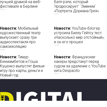
лучшей драмой на веб-
батл-рэпе, который
фестивале в Берлине
'продюсирует' `Эминем`
«Портрета Дориана Грея»
09/09/2018
15/07/2018
Новости:
Мобильный
Новости:
YouTube-блогер
художественный театр
устроила Биллу Гейтсу тест
выпускает сразу три
«Насколько мир отстойный»,
аудиоспектакля про
и он его прошел
самоизоляцию
25/02/2018
02/04/2020
Новости:
Тимур
Новости:
Французские
Бекмамбетов и Гоша
хакеры предстанут перед
Куценко выпустят фильм-
судом за удаление с YouTube
игру про карты, деньги и
хита Despacito
Новый год
29/05/2018
22/12/2020