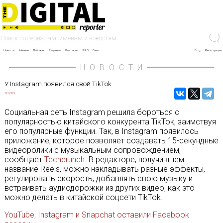
Новости
Мнение
Лайфхак
Рецензии
Контакты
PRO
О нас
Вход
Регистрация
НОВОСТИ
У Instagram появился свой TikTok
13/11/2019
Социальная сеть Instagram решила бороться с
популярностью китайского конкурента TikTok, заимствуя
его популярные функции. Так, в Instagram появилось
приложение, которое позволяет создавать 15-секундные
видеоролики с музыкальным сопровождением,
сообщает
Techcrunch
. В редакторе, получившем
название Reels, можно накладывать разные эффекты,
регулировать скорость, добавлять свою музыку и
встраивать аудиодорожки из других видео, как это
можно делать в китайской соцсети TikTok.
YouTube, Instagram и Snapchat оставили Facebook