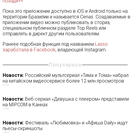
позади>>
Пока это приложение доступно в iOS и Android только на
территории Бразилии и называется Cenas. Создаваемые в
приложении видео можно публиковать в сториз,
специальном публичном разделе Top Reels или
отправлять в директ другим пользователям.
Ранеее подобная функция под названием
Lasso
заработала в Facebook
, владеющей Instagram.
Популярное
Новости:
Российский мультсериал «Тима и Тома» набрал
на китайском видеосервисе более 12 млн просмотров
26/11/2018
Новости:
Веб-сериал «Девушка с плеером» представили
на MIPCOM в Каннах
17/10/2018
Новости:
Фестиваль «Любимовка» и «Афиша Daily» ищут
пьесы-скриншоты
19/08/2018