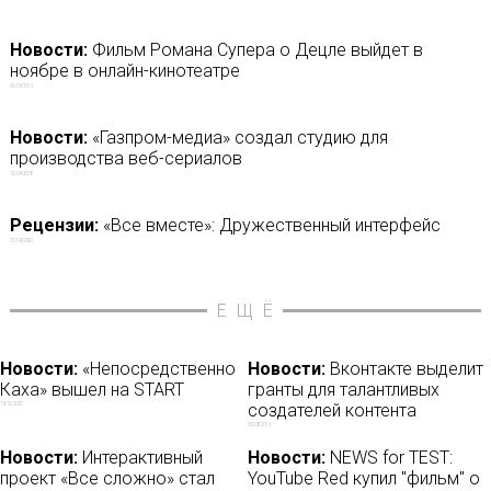
Новости:
Фильм Романа Супера о Децле выйдет в
ноябре в онлайн-кинотеатре
26/09/2019
Новости:
«Газпром-медиа» создал студию для
производства веб-сериалов
12/04/2018
Рецензии:
«Все вместе»: Дружественный интерфейс
27/04/2020
ЕЩЁ
Новости:
«Непосредственно
Новости:
Вконтакте выделит
Каха» вышел на START
гранты для талантливых
создателей контента
14/12/2020
30/08/2019
Новости:
Интерактивный
Новости:
NEWS for TEST:
проект «Все сложно» стал
YouTube Red купил "фильм" о