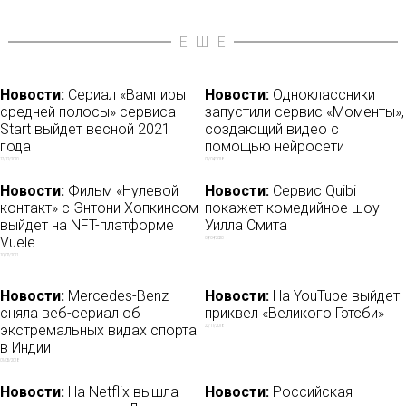
ЕЩЁ
Новости:
Сериал «Вампиры
Новости:
Одноклассники
средней полосы» сервиса
запустили сервис «Моменты»,
Start выйдет весной 2021
создающий видео с
года
помощью нейросети
17/12/2020
03/04/2018
Новости:
Фильм «Нулевой
Новости:
Сервис Quibi
контакт» с Энтони Хопкинсом
покажет комедийное шоу
выйдет на NFT-платформе
Уилла Смита
Vuele
04/04/2020
10/07/2021
Новости:
Mercedes-Benz
Новости:
На YouTube выйдет
сняла веб-сериал об
приквел «Великого Гэтсби»
экстремальных видах спорта
22/11/2018
в Индии
01/05/2018
Новости:
На Netflix вышла
Новости:
Российская