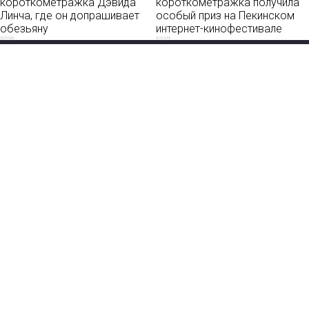
короткометражка Дэвида
короткометражка получила
Линча, где он допрашивает
особый приз на Пекинском
обезьяну
интернет-кинофестивале
20/01/2020
07/01/2018
Новости
О нас
Мы в соцсетях:
Мнение
База ПРО
Лайфхак
WEB Сериалы
Рецензии
Контакты