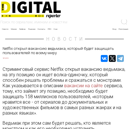
Новости
Мнение
Лайфхак
Рецензии
Контакты
PRO
О нас
Вход
Регистрация
НОВОСТИ
Netflix открыл вакансию ведьмака, который будет защищать
пользователей по всему миру
18/12/2019
Стриминговый сервис Netflix открыл вакансию ведьмака,
на эту позицию он ищет волка-одиночку, который
способен решать проблемы и сражаться с монстрами.
Как указывается в описании
вакансии на сайте
сервиса,
тому, кто займет эту позицию, необходимо будет
защищать 158 миллионов пользователей, «которым
нравится все - от сериалов до документальных и
художественных фильмов в самых разных жанрах и на
разных языках».
Ведьмак при этом сам будет решать, кто является
монстром и как его необходимо устранить.