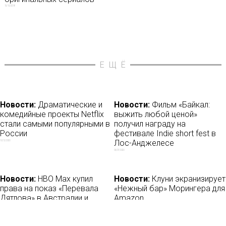
15/10/2018
ЕЩЁ
Новости:
Драматические и
Новости:
Фильм «Байкал:
комедийные проекты Netflix
выжить любой ценой»
стали самыми популярными в
получил награду на
России
фестивале Indie short fest в
Лос-Анджелесе
10/12/2020
06/07/2020
Новости:
HBO Max купил
Новости:
Клуни экранизирует
права на показ «Перевала
«Нежный бар» Морингера для
Дятлова» в Австралии и
Amazon
Латинской Америке
25/07/2020
19/07/2021