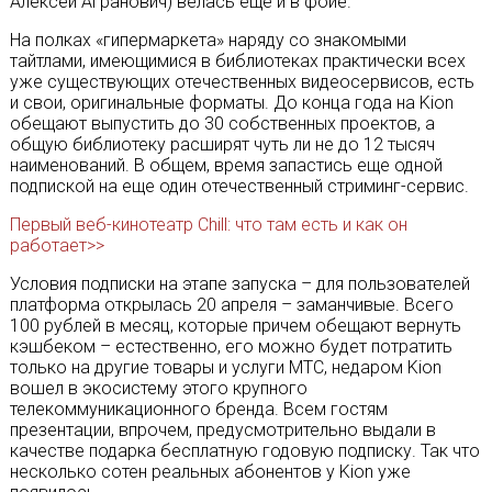
Алексей Агранович) велась еще и в фойе.
На полках «гипермаркета» наряду со знакомыми
тайтлами, имеющимися в библиотеках практически всех
уже существующих отечественных видеосервисов, есть
и свои, оригинальные форматы. До конца года на Kion
обещают выпустить до 30 собственных проектов, а
общую библиотеку расширят чуть ли не до 12 тысяч
наименований. В общем, время запастись еще одной
подпиской на еще один отечественный стриминг-сервис.
Первый веб-кинотеатр Chill: что там есть и как он
работает>>
Условия подписки на этапе запуска – для пользователей
платформа открылась 20 апреля – заманчивые. Всего
100 рублей в месяц, которые причем обещают вернуть
кэшбеком – естественно, его можно будет потратить
только на другие товары и услуги МТС, недаром Kion
вошел в экосистему этого крупного
телекоммуникационного бренда. Всем гостям
презентации, впрочем, предусмотрительно выдали в
качестве подарка бесплатную годовую подписку. Так что
несколько сотен реальных абонентов у Kion уже