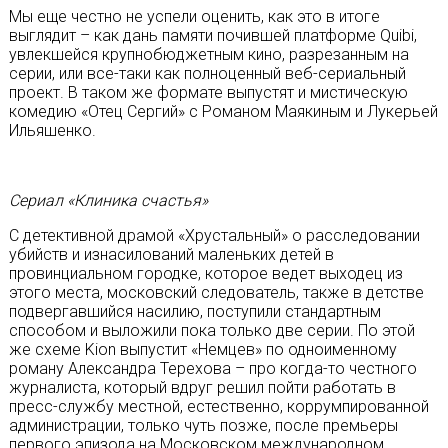
Мы еще честно не успели оценить, как это в итоге
выглядит – как дань памяти почившей платформе Quibi,
увлекшейся крупнобюджетным кино, разрезанным на
серии, или все-таки как полноценный веб-сериальный
проект. В таком же формате выпустят и мистическую
комедию «Отец Сергий» с Романом Маякиным и Лукерьей
Ильяшенко.
Сериал «Клиника счастья»
С детективной драмой «Хрустальный» о расследовании
убийств и изнасилований маленьких детей в
провинциальном городке, которое ведет выходец из
этого места, московский следователь, также в детстве
подвергавшийся насилию, поступили стандартным
способом и выложили пока только две серии. По этой
же схеме Kion выпустит «Немцев» по одноименному
роману Александра Терехова – про когда-то честного
журналиста, который вдруг решил пойти работать в
пресс-службу местной, естественно, коррумпированной
администрации, только чуть позже, после премьеры
первого эпизода на Московском международном