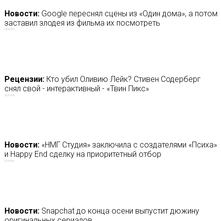
Новости:
Google переснял сцены из «Один дома», а потом
заставил злодея из фильма их посмотреть
04/02/2019
Рецензии:
Кто убил Оливию Лейк? Стивен Содерберг
снял свой - интерактивный - «Твин Пикс»
22/01/2018
Новости:
«НМГ Студия» заключила с создателями «Психа»
и Happy End сделку на приоритетный отбор
27/09/2021
Новости:
Snapchat до конца осени выпустит дюжину
оригинальных сериалов