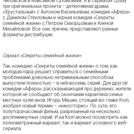
Чиповской и Максимом Сухановым. А в сериалах сразу
три оригинальных проекта – детективная драма
«Хрустальный» с Антоном Васильевым, комедия «Афера»
с Данилом Стекловым и черная комедия «Секреты
семейной жизни» с Петром Скворцовым и Аленой
Михайловой. Все они, причем, представляют разные
форматы дистрибуции.
Сериал «Секреты семейной жизни»
Так, комедию «Секреты семейной жизни» о том, как
молодая пара решает справиться с семейными
проблемами довольно нетривиальным способом,
выпустили полностью – в ней восемь серий. Для другой
комедии «Афера», рассказывающей про деревню, жители
которой не сообщают об окончании карантина семье
местных хулиганов, Игорь Мишин, стоящий во главе Kion,
изобрел новый термин – «киносторис». По сути, это
полуторачасовый фильм, разрезанный на несколько
десятиминутных серий. И на Kion можно посмотреть как
полнометражный вариант, так и вариант условного веб-
сериала.