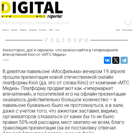
Новости
Мнение
Лайфхак
Рецензии
Контакты
PRO
О нас
Вход
Регистрация
РЕЦЕНЗИИ
Киносторис, док и сериалы: что можно найти в гипермаркете
впечатлений Kion от «МТС Медиа»
20/04/2021
В девятом павильоне «Мосфильма» вечером 19 апреля
прошла презентация новой отечественной онлайн-
платформы Kion (да, это от слова Kino) от компании «МТС
Медиа». Платформу продвигают как «гипермаркет
впечатлений», и посетителей его на офлайн-презентации
оказалось действительно большое количество – в
павильоне буквально было не протолкнуться, а в зале,
даже с учетом того, что ажиотаж заставил, видимо,
организаторов отказаться от каких бы то ни было
правил 50%-ной рассадки, мест хватило не всем, благо
трансляция презентации (за ее постановку отвечал