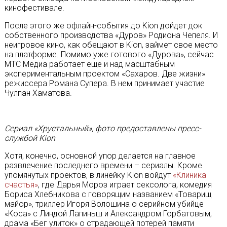
кинофестивале.
После этого же офлайн-события до Kion дойдет док
собственного производства «Дуров» Родиона Чепеля. И
неигровое кино, как обещают в Kion, займет свое место
на платформе. Помимо уже готового «Дурова», сейчас
МТС Медиа работает еще и над масштабным
экспериментальным проектом «Сахаров. Две жизни»
режиссера Романа Супера. В нем принимает участие
Чулпан Хаматова.
Сериал «Хрустальный», фото предоставлены пресс-
службой Kion
Хотя, конечно, основной упор делается на главное
развлечение последнего времени – сериалы. Кроме
упомянутых проектов, в линейку Kion войдут
«Клиника
счастья»
, где Дарья Мороз играет сексолога, комедия
Бориса Хлебникова с говорящим названием «Товарищ
майор», триллер Игоря Волошина о серийном убийце
«Коса» с Линдой Лапиньш и Александром Горбатовым,
драма «Бег улиток» о страдающей потерей памяти