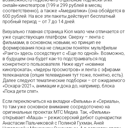
онлайн-кинотеатров (199 и 299 рублей в месяц
соответственно), а также «Амедиатики» (она обойдется в
600 рублей. На все эти пакеты действует бесплатный
пробный период – от 7 до 14 дней.
Визуально главная страница Kion мало чем отличается от
уже существующих платформ. Сверху – лента с
фильмами, в основном, новыми, но принцип ее
формирования пока не слишком понятен: мультфильм
«Ранго» здесь соседствует с «Еще по одной». Возможно,
в будущем она будет как-то подстраиваться под
конкретного пользователя. Ниже идут «новинки
кинопроката», «лидеры просмотров» и лента с эфирами
телеканалов (опция телевидения тут тоже, понятно, есть).
Далее следуют тематические подборки – от ожидаемого
«Оскара-2021», анимации и дока до, например, блока
«Пока дети спят».
Если переключиться на вкладки «Фильмы» и «Сериалы»,
то там уже основное внимание сосредоточено на
оригинальных проектах МТС Медиа. Так, «Фильмы»
открывает «Маша» – режиссерский дебют сценаристки
Анастасии Пальчиковой с Полиной Гухман, Аней