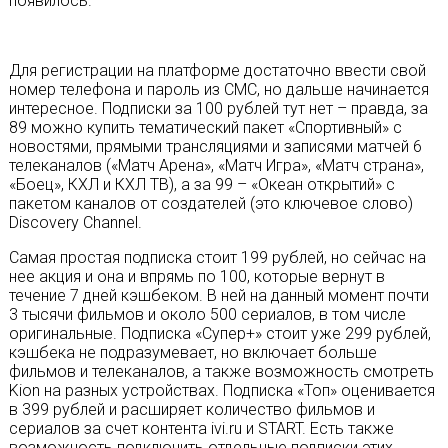
появилось.
Для регистрации на платформе достаточно ввести свой
номер телефона и пароль из СМС, но дальше начинается
интересное. Подписки за 100 рублей тут нет – правда, за
89 можно купить тематический пакет «Спортивный» с
новостями, прямыми трансляциями и записями матчей 6
телеканалов («Матч Арена», «Матч Игра», «Матч страна»,
«Боец», КХЛ и КХЛ ТВ), а за 99 – «Океан открытий» с
пакетом каналов от создателей (это ключевое слово)
Discovery Channel.
Самая простая подписка стоит 199 рублей, но сейчас на
нее акция и она и впрямь по 100, которые вернут в
течение 7 дней кэшбеком. В ней на данный момент почти
3 тысячи фильмов и около 500 сериалов, в том числе
оригинальные. Подписка «Супер+» стоит уже 299 рублей,
кэшбека не подразумевает, но включает больше
фильмов и телеканалов, а также возможность смотреть
Kion на разных устройствах. Подписка «Топ» оценивается
в 399 рублей и расширяет количество фильмов и
сериалов за счет контента ivi.ru и START. Есть также
возможность подключить отдельные подписки этих