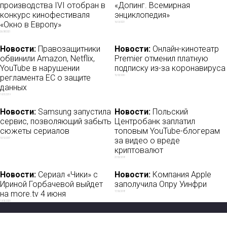
производства IVI отобран в
«Допинг. Всемирная
конкурс кинофестиваля
энциклопедия»
«Окно в Европу»
16/09/2021
26/08/2021
Новости:
Правозащитники
Новости:
Онлайн-кинотеатр
обвинили Amazon, Netflix,
Premier отменил платную
YouTube в нарушении
подписку из-за коронавируса
регламента ЕС о защите
15/03/2020
данных
19/01/2019
Новости:
Samsung запустила
Новости:
Польский
сервис, позволяющий забыть
Центробанк заплатил
сюжеты сериалов
топовым YouTube-блогерам
за видео о вреде
10/12/2017
криптовалют
27/02/2018
Новости:
Сериал «Чики» с
Новости:
Компания Apple
Ириной Горбачевой выйдет
заполучила Опру Уинфри
на more.tv 4 июня
17/06/2018
19/05/2020