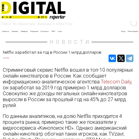
Новости
Мнение
Лайфхак
Рецензии
Контакты
PRO
О нас
Вход
Регистрация
НОВОСТИ
Netflix заработал за год в России 1 млрд долларов
16/03/2020
Стриминговый сервис Netflix вошел в топ-10 популярных
онлайн кинотеатров в России. Как сообщает
информационно-аналитическое агентства
Telecom Daily
,
он заработал за 2019 год примерно 1 млрд долларов.
Совокупно же доходы легальных онлайн-кинотеатров
выросли в России за прошлый год на 45% до 27 млрд
рулей.
По данным аналитиков, на долю Netflix приходится 4
процента рынка, примерно такие же показатели у
видеосервиса «Кинопоиск HD». Однако американский
онлайн-кинотеатр обогнал таких игроков, как TVzavr,