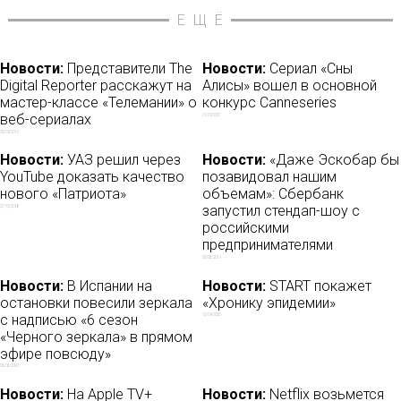
ЕЩЁ
Новости:
Представители The
Новости:
Сериал «Сны
Digital Reporter расскажут на
Алисы» вошел в основной
мастер-классе «Телемании» о
конкурс Canneseries
веб-сериалах
21/09/2021
25/09/2019
Новости:
УАЗ решил через
Новости:
«Даже Эскобар бы
YouTube доказать качество
позавидовал нашим
нового «Патриота»
объемам»: Сбербанк
запустил стендап-шоу с
27/10/2018
российскими
предпринимателями
26/05/2019
Новости:
В Испании на
Новости:
START покажет
остановки повесили зеркала
«Хронику эпидемии»
с надписью «6 сезон
10/04/2020
«Черного зеркала» в прямом
эфире повсюду»
03/06/2020
Новости:
На Apple TV+
Новости:
Netflix возьмется