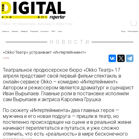
Новости
Мнение
Лайфхак
Рецензии
Контакты
PRO
О нас
Вход
Регистрация
НОВОСТИ
«Okko Театр» устраивает «Интертейнмент»
16/04/2020
Театральное продюсерское бюро «Okko Театр» 17
апреля представит свой первый фильм-спектакль в
онлайн-сервисе Okko – комедию «Интертейнмент».
Автором и режиссером является драматург и сценарист
Иван Вырыпаев. Главные роли в постановке исполнили
сам Вырыпаев и актриса Каролина Грушка.
По сюжету «Интертейнмента» два главных героя —
мужчина и его новая подруга — пришли в театр, но
постепенно происходящее на сцене и в реальной жизни
начинают переплетаться и путаться, и уже сложно
отличить, что есть «реальность» в мире бесконечного