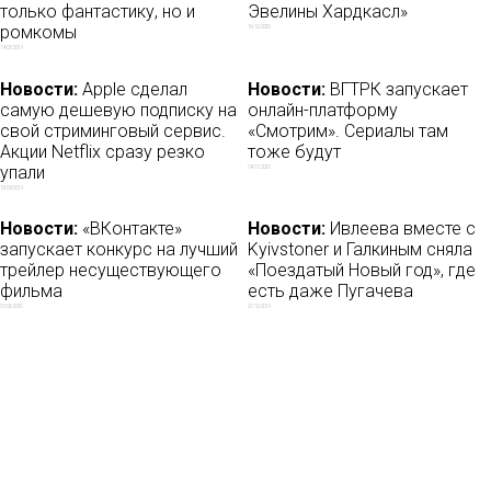
только фантастику, но и
Эвелины Хардкасл»
ромкомы
16/12/2020
14/03/2019
Новости:
Apple сделал
Новости:
ВГТРК запускает
самую дешевую подписку на
онлайн-платформу
свой стриминговый сервис.
«Смотрим». Сериалы там
Акции Netflix сразу резко
тоже будут
упали
04/11/2020
10/09/2019
Новости:
«ВКонтакте»
Новости:
Ивлеева вместе с
запускает конкурс на лучший
Kyivstoner и Галкиным сняла
трейлер несуществующего
«Поездатый Новый год», где
фильма
есть даже Пугачева
21/02/2020
27/12/2019
Новости:
Наталья Водянова
Новости:
По мотивам
завела YouTube-канал
интерактивного спектакля
«Ничего страшного» снимут
30/11/2019
веб-сериал о кибербуллинге
27/05/2021