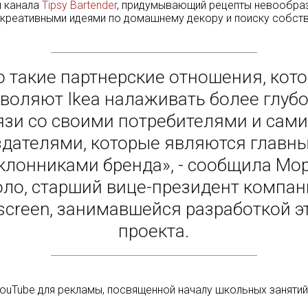
й канала
Tipsy Bartender
, придумывающий рецепты невообраз
и креативными идеями по домашнему декору и поиску собств
о такие партнерские отношения, кот
воляют Ikea налаживать более глуб
язи со своими потребителями и сам
здателями, которые являются главн
клонниками бренда», - сообщила Мо
ло, старший вице-президент компа
lscreen, занимавшейся разработкой э
проекта.
ouTube для рекламы, посвященной началу школьных занятий