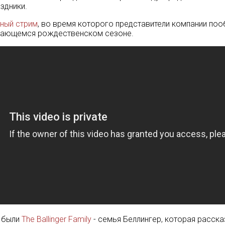
здники.
тный стрим
, во время которого представители компании поо
вигающемся рождественском сезоне.
, были
The Ballinger Family
- семья Беллингер, которая расска