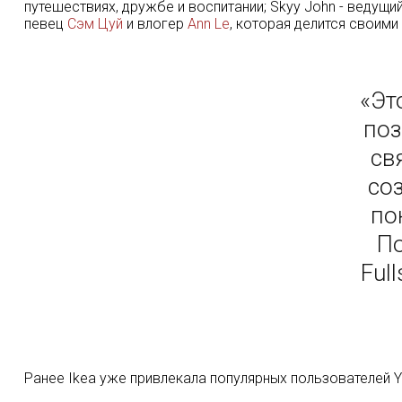
путешествиях, дружбе и воспитании; Skyy John - ведущи
певец
Сэм Цуй
и влогер
Ann Le
, которая делится своим
«Эт
поз
св
со
по
По
Ful
Ранее Ikea уже привлекала популярных пользователей Y