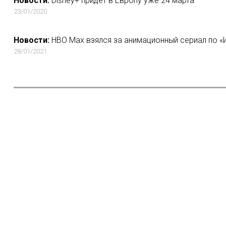
Новости:
Disney+ придет в Европу уже 24 марта
23/01/2020
Новости:
HBO Max взялся за анимационный сериал по «
28/01/2021
Новости:
Российские власти начнут следить за контентом 
23/06/2019
Новости:
Интернет-проект «Как снимали войну» номиниров
Мультимедиа»
22/08/2021
Новости:
«Медиаслово» экранизирует для Okko роман Стру
04/10/2021