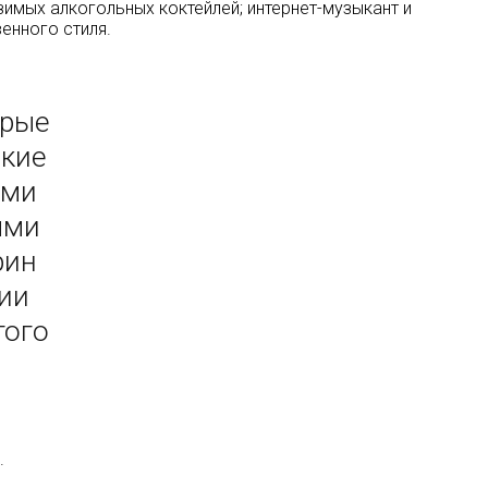
имых алкогольных коктейлей; интернет-музыкант и
енного стиля.
орые
окие
ими
ыми
рин
нии
того
.