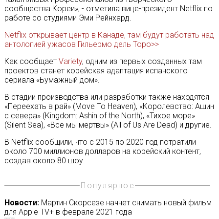
сообщества Кореи», - отметила вице-президент Netflix по
работе со студиями Эми Рейнхард.
Netflix открывает центр в Канаде, там будут работать над
антологией ужасов Гильермо дель Торо>>
Как сообщает
Variety
, одним из первых созданных там
проектов станет корейская адаптация испанского
сериала «Бумажный дом».
В стадии производства или разработки также находятся
«Переехать в рай» (Move To Heaven), «Королевство: Ашин
с севера» (Kingdom: Ashin of the North), «Тихое море»
(Silent Sea), «Все мы мертвы» (All of Us Are Dead) и другие.
В Netflix сообщили, что с 2015 по 2020 год потратили
около 700 миллионов долларов на корейский контент,
создав около 80 шоу.
Популярное
Новости:
Мартин Скорсезе начнет снимать новый фильм
для Apple TV+ в феврале 2021 года
09/08/2020