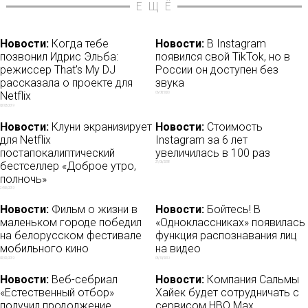
ЕЩЁ
Новости:
Когда тебе
Новости:
В Instagram
позвонил Идрис Эльба:
появился свой TikTok, но в
режиссер That's My DJ
России он доступен без
рассказала о проекте для
звука
Netflix
06/08/2020
02/03/2019
Новости:
Клуни экранизирует
Новости:
Стоимость
для Netflix
Instagram за 6 лет
постапокалиптический
увеличилась в 100 раз
бестселлер «Доброе утро,
27/06/2018
полночь»
24/06/2019
Новости:
Фильм о жизни в
Новости:
Бойтесь! В
маленьком городе победил
«Одноклассниках» появилась
на белорусском фестивале
функция распознавания лиц
мобильного кино
на видео
02/02/2019
03/10/2019
Новости:
Веб-себриал
Новости:
Компания Сальмы
«Естественный отбор»
Хайек будет сотрудничать с
получил продолжение
сервисом HBO Max