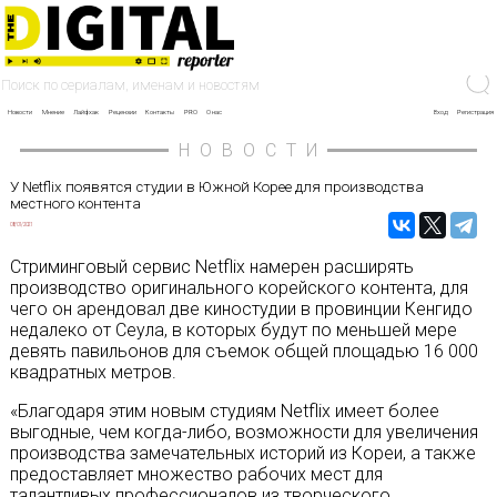
Новости
Мнение
Лайфхак
Рецензии
Контакты
PRO
О нас
Вход
Регистрация
НОВОСТИ
У Netflix появятся студии в Южной Корее для производства
местного контента
08/01/2021
Стриминговый сервис Netflix намерен расширять
производство оригинального корейского контента, для
чего он арендовал две киностудии в провинции Кенгидо
недалеко от Сеула, в которых будут по меньшей мере
девять павильонов для съемок общей площадью 16 000
квадратных метров.
«Благодаря этим новым студиям Netflix имеет более
выгодные, чем когда-либо, возможности для увеличения
производства замечательных историй из Кореи, а также
предоставляет множество рабочих мест для
талантливых профессионалов из творческого