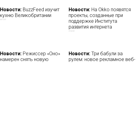
Новости:
BuzzFeed изучит
Новости:
На Оkkо появятся
кухню Великобритании
проекты, созданные при
поддержке Института
08/11/2017
развития интернета
07/06/2021
Новости:
Режиссер «Оно»
Новости:
Три бабули за
намерен снять новую
рулем: новое рекламное веб-
экранизацию «Воя»
шоу
11/01/2020
25/08/2018
Новости:
Правозащитники
Новости:
Продюсерский
обвинили Amazon, Netflix,
центр Velvet Music отмечает
YouTube в нарушении
15-летие
регламента ЕС о защите
16/04/2019
данных
19/01/2019