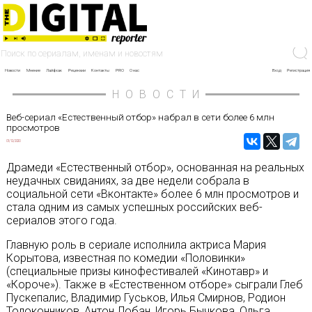
Новости
Мнение
Лайфхак
Рецензии
Контакты
PRO
О нас
Вход
Регистрация
НОВОСТИ
Веб-сериал «Естественный отбор» набрал в сети более 6 млн
просмотров
01/12/2020
Драмеди «Естественный отбор», основанная на реальных
неудачных свиданиях, за две недели собрала в
социальной сети «Вконтакте» более 6 млн просмотров и
стала одним из самых успешных российских веб-
сериалов этого года.
Главную роль в сериале исполнила актриса Мария
Корытова, известная по комедии «Половинки»
(специальные призы кинофестивалей «Кинотавр» и
«Короче»). Также в «Естественном отборе» сыграли Глеб
Пускепалис, Владимир Гуськов, Илья Смирнов, Родион
Толоконников, Антон Лобан, Игорь Бычкова, Ольга