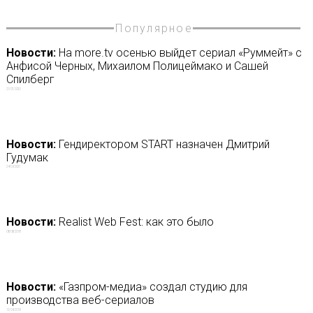
Популярное
Новости:
На more.tv осенью выйдет сериал «Руммейт» с
Анфисой Черных, Михаилом Полицеймако и Сашей
Спилберг
21/07/2020
Новости:
Гендиректором START назначен Дмитрий
Гудумак
24/09/2021
Новости:
Realist Web Fest: как это было
08/08/2018
Новости:
«Газпром-медиа» создал студию для
производства веб-сериалов
12/04/2018