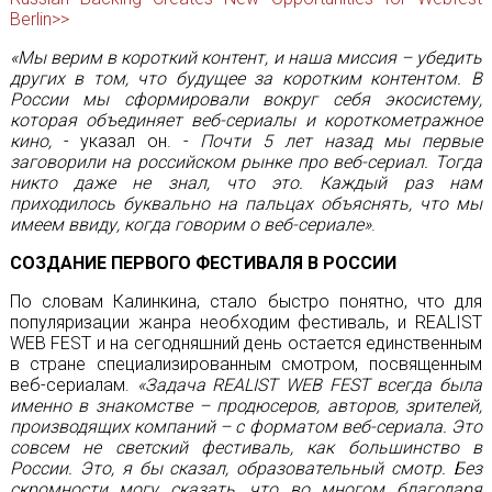
Berlin>>
«Мы верим в короткий контент, и наша миссия – убедить
других в том, что будущее за коротким контентом. В
России мы сформировали вокруг себя экосистему,
которая объединяет веб-сериалы и короткометражное
кино,
- указал он. -
Почти 5 лет назад мы первые
заговорили на российском рынке про веб-сериал. Тогда
никто даже не знал, что это. Каждый раз нам
приходилось буквально на пальцах объяснять, что мы
имеем ввиду, когда говорим о веб-сериале»
.
СОЗДАНИЕ ПЕРВОГО ФЕСТИВАЛЯ В РОССИИ
По словам Калинкина, стало быстро понятно, что для
популяризации жанра необходим фестиваль, и REALIST
WEB FEST и на сегодняшний день остается единственным
в стране специализированным смотром, посвященным
веб-сериалам.
«Задача REALIST WEB FEST всегда была
именно в знакомстве – продюсеров, авторов, зрителей,
производящих компаний – с форматом веб-сериала. Это
совсем не светский фестиваль, как большинство в
России. Это, я бы сказал, образовательный смотр. Без
скромности могу сказать, что во многом благодаря