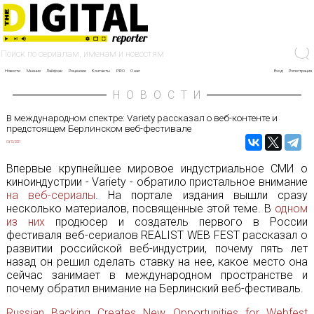
Новости
Мнение
Лайфхак
Рецензии
Контакты
PRO
О нас
Вход
Регистрация
НОВОСТИ
В международном спектре: Variety рассказал о веб-контенте и
предстоящем Берлинском веб-фестивале
09/12/2021
Впервые крупнейшее мировое индустриальное СМИ о
киноиндустрии - Variety - обратило пристальное внимание
на веб-сериалы
. На портале издания вышли сразу
несколько материалов, посвященные этой теме. В
одном
из них
продюсер и создатель первого в России
фестиваля веб-сериалов REALIST WEB FEST рассказал о
развитии российской веб-индустрии, почему пять лет
назад он решил сделать ставку на нее, какое место она
сейчас занимает в международном пространстве и
почему обратил внимание на Берлинский веб-фестиваль.
Russian Backing Creates New Opportunities for Webfest