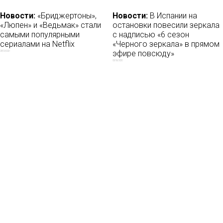
Новости:
«Бриджертоны»,
Новости:
В Испании на
«Люпен» и «Ведьмак» стали
остановки повесили зеркала
самыми популярными
с надписью «6 сезон
сериалами на Netflix
«Черного зеркала» в прямом
эфире повсюду»
28/09/2021
03/06/2020
Новости:
Amazon Prime
Новости:
Константин
Video запускает первый веб-
Хабенский стал лицом IVI
сериал индийского народа
01/06/2021
телугу
01/06/2018
Новости:
Инвестиции Apple в
Новости:
Страны БРИКС
оригинальный видеоконтент
могут создать свой Netflix
могут достигнуть $ 4,2 млрд
23/10/2019
26/11/2017