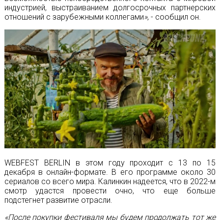
индустрией, выстраиванием долгосрочных партнерских
отношений с зарубежными коллегами
»
, - сообщил он.
WEBFEST BERLIN в этом году проходит с 13 по 15
декабря в онлайн-формате. В его программе около 30
сериалов со всего мира. Калинкин надеется, что в 2022-м
смотр удастся провести очно, что еще больше
подстегнет развитие отрасли.
«После покупки фестиваля мы будем продолжать тот же