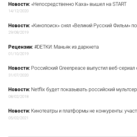
Новости:
«Непосредственно Каха» вышел на START
14/12/2020
Новости:
«Кинопоиск» снял «Великий Русский Фильм» п
29/08/2019
Рецензии:
#DЕТКИ: Маньяк из даркнета
01/10/2019
Новости:
Российский Greenpeace выпустил веб-сериал 
31/07/2020
Новости:
Netflix будет показывать российский мультсер
08/02/2018
Новости:
Кинотеатры и платформы не конкуренты: учас
05/02/2021