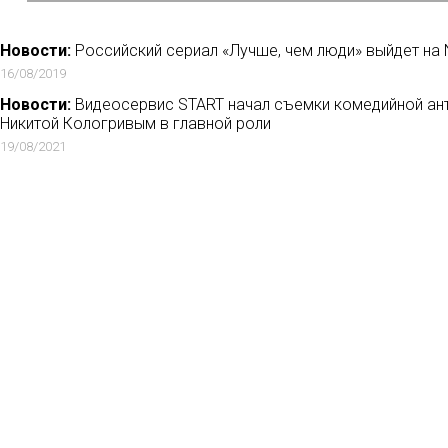
Новости:
Российский сериал «Лучше, чем люди» выйдет на Ne
16/08/2019
Новости:
Видеосервис START начал съемки комедийной ант
Никитой Кологривым в главной роли
19/08/2021
Новости:
Netflix не выполнил план по новым подписчикам, 
прибыли
19/10/2019
Новости:
Бренд «Дядя Ваня» снимает серию короткометраж
родство»
19/03/2018
Но
Мн
Ла
Рец
Кон