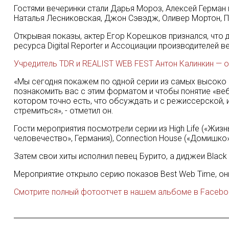
Гостями вечеринки стали Дарья Мороз, Алексей Герман м
Наталья Лесниковская, Джон Сэвэдж, Оливер Мортон, П
Открывая показы, актер Егор Корешков признался, что 
ресурса Digital Reporter и Ассоциации производителей
Учредитель TDR и REALIST WEB FEST Антон Калинкин — о
«Мы сегодня покажем по одной серии из самых высоко 
познакомить вас с этим форматом и чтобы понятие «веб
котором точно есть, что обсуждать и с режиссерской, 
стремиться», - отметил он.
Гости мероприятия посмотрели серии из High Life («Жизнь
человечество», Германия), Connection House («Домишко»,
Затем свои хиты исполнил певец Бурито, а диджеи Black
Мероприятие открыло серию показов Best Web Time, он
Смотрите полный фотоотчет в нашем альбоме в Faceb