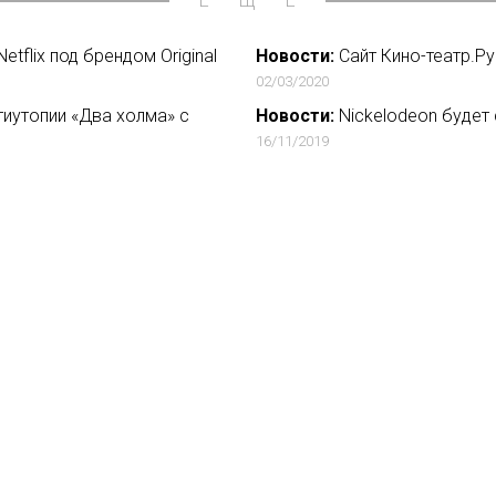
ЕЩЁ
tflix под брендом Original
Новости:
Сайт Кино-театр.Р
02/03/2020
иутопии «Два холма» с
Новости:
Nickelodeon будет 
16/11/2019
однако установил рекорд по
Новости:
«Кагоцел» снял ре
06/03/2019
ек об «Иванах, помнящих
Новости:
Apple разослала пр
ожидают презентацию стрим
12/03/2019
вости
О нас
ение
База ПРО
йфхак
WEB Сериалы
ензии
такты