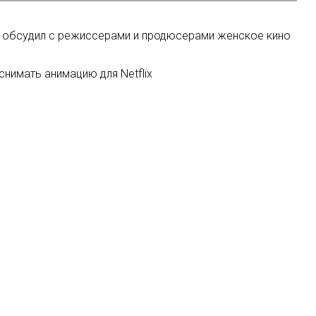
у обсудил с режиссерами и продюсерами женское кино
снимать анимацию для Netflix
кламный нуар-сериал «Пчхикаго»
иглашение на 25 марта с подписью It's show time. Все
ингового сервиса
Мы в соцсетях: