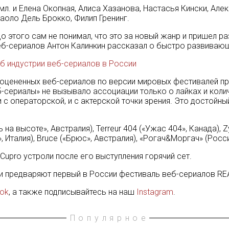
л. и Елена Окопная, Алиса Хазанова, Настасья Кински, Але
аоло Дель Брокко, Филип Гренинг.
до этого сам не понимал, что это за новый жанр и пришел 
 веб-сериалов Антон Калинкин рассказал о быстро развиваю
б индустрии веб-сериалов в России
оцененных веб-сериалов по версии мировых фестивалей про
-сериалы» не вызывало ассоциации только о лайках и колич
и с операторской, и с актерской точки зрения. Это достойн
 на высоте», Австралия), Terreur 404 («Ужас 404», Канада), 
 Италия), Bruce («Брюс», Австралия), «Рогач&Моргач» (Росси
 Cupro устроли после его выступления горячий сет.
и предваряют первый в России фестиваль веб-сериалов REA
ook
, а также подписывайтесь на наш
Instagram
.
Популярное