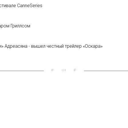
стивале CanneSeries
еаром Гриллсом
и» Адреасяна - вышел честный трейлер «Оскара»
ЕЩЁ
ndance в онлайн-фестивале
Новости:
Netflix заработал 
16/03/2020
0 млрд просмотров на
Новости:
Гудков, Цыпкин и С
17/07/2019
латформе Hulu Japan
Новости:
Подразделение Disn