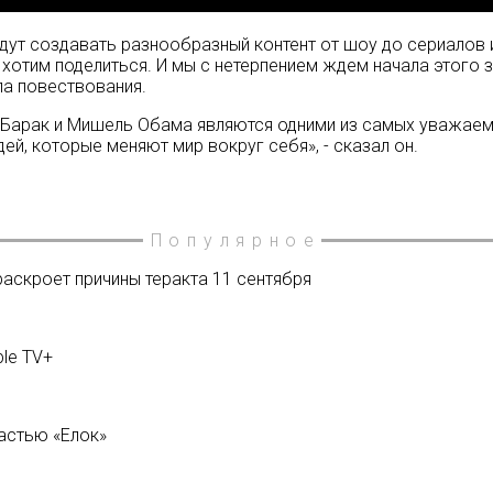
удут создавать разнообразный контент от шоу до сериалов 
 хотим поделиться. И мы с нетерпением ждем начала этого
ла повествования.
то Барак и Мишель Обама являются одними из самых уважаем
й, которые меняют мир вокруг себя», - сказал он.
Популярное
скроет причины теракта 11 сентября
ple TV+
частью «Елок»