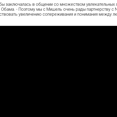
жбы заключалась в общении со множеством увлекательных 
 Обама. - Поэтому мы с Мишель очень рады партнерству с N
бствовать увеличению сопереживания и понимания между лю