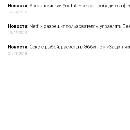
Новости:
Австралийский YouTube-сериал победил на фе
10/04/2019
Новости:
Netflix разрешит пользователям управлять Б
19/03/2019
Новости:
Секс с рыбой, расисты в Эббинге и «Защитник
01/03/2018
Новости:
YouTube объединит Канны, Венецию, Торонто и Su
We Are One
27/04/2020
Новости:
У мультсериала «Маша и Медведь» уже более 10
YouTube
06/09/2021
Новости:
Сериал СТС «Выжить после» покажут на онлайн-п