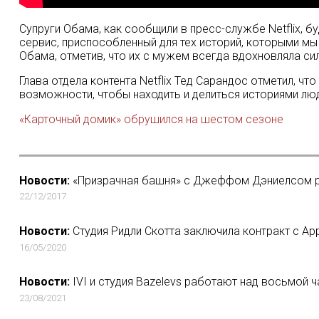
Супруги Обама, как сообщили в пресс-службе Netflix, б
сервис, приспособленный для тех историй, которыми мы
Обама, отметив, что их с мужем всегда вдохновляла си
Глава отдела контента Netflix Тед Сарандос отметил, ч
возможности, чтобы находить и делиться историями люде
«Карточный домик» обрушился на шестом сезоне
Новости:
«Призрачная башня» с Джеффом Дэниелсом ра
22/12/2017
Новости:
Студия Ридли Скотта заключила контракт с Ap
16/05/2020
Новости:
IVI и студия Bazelevs работают над восьмой 
23/08/2021