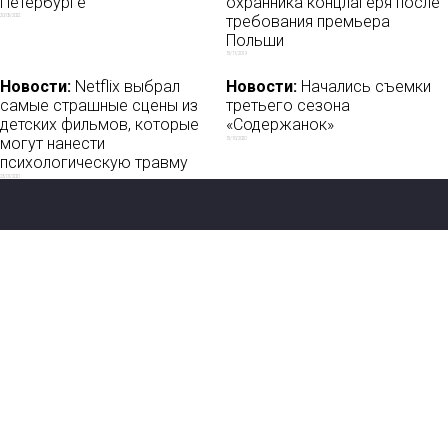
Петербурге
охранника концлагеря после
требования премьера
20/05/2022
Польши
15/11/2019
Новости:
Netflix выбрал
Новости:
Начались съемки
самые страшные сцены из
третьего сезона
детских фильмов, которые
«Содержанок»
могут нанести
15/10/2020
психологическую травму
23/01/2021
Новости
О нас
Мы в соцсетях:
Мнение
База ПРО
Лайфхак
WEB Сериалы
Рецензии
Контакты