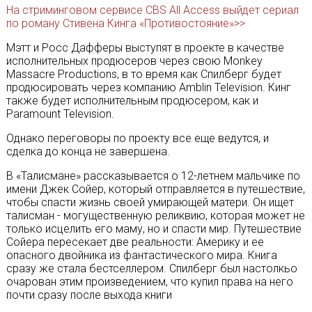
На стриминговом сервисе CBS All Access выйдет сериал
по роману Стивена Кинга «Противостояние»>>
Мэтт и Росс Дафферы выступят в проекте в качестве
исполнительных продюсеров через свою Monkey
Massacre Productions, в то время как Спилберг будет
продюсировать через компанию Amblin Television. Кинг
также будет исполнительным продюсером, как и
Paramount Television.
Однако переговоры по проекту все еще ведутся, и
сделка до конца не завершена.
В «Талисмане» рассказывается о 12-летнем мальчике по
имени Джек Сойер, который отправляется в путешествие,
чтобы спасти жизнь своей умирающей матери. Он ищет
талисман - могущественную реликвию, которая может не
только исцелить его маму, но и спасти мир. Путешествие
Сойера пересекает две реальности: Америку и ее
опасного двойника из фантастического мира. Книга
сразу же стала бестселлером. Спилберг был настолкьо
очарован этим произведением, что купил права на него
почти сразу после выхода книги