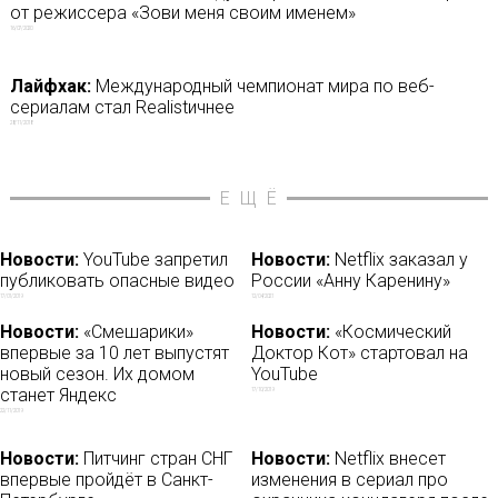
от режиссера «Зови меня своим именем»
16/07/2020
Лайфхак:
Международный чемпионат мира по веб-
сериалам стал Realistичнее
28/11/2018
ЕЩЁ
Новости:
YouTube запретил
Новости:
Netflix заказал у
публиковать опасные видео
России «Анну Каренину»
17/01/2019
12/04/2021
Новости:
«Смешарики»
Новости:
«Космический
впервые за 10 лет выпустят
Доктор Кот» стартовал на
новый сезон. Их домом
YouTube
станет Яндекс
17/10/2019
22/11/2019
Новости:
Питчинг стран СНГ
Новости:
Netflix внесет
впервые пройдёт в Санкт-
изменения в сериал про