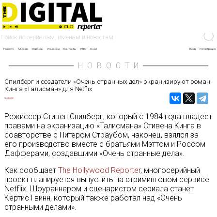
Новости
Мнение
Лайфхак
Рецензии
Контакты
PRO
О нас
Вход
Регистрация
НОВОСТИ
Спилберг и создатели «Очень странных дел» экранизируют роман
Кинга «Талисман» для Netflix
07/03/2021
Режиссер Стивен Спилберг, который с 1984 года владеет
правами на экранизацию «Талисмана» Стивена Кинга в
соавторстве с Питером Страубом, наконец, взялся за
его производство вместе с братьями Мэттом и Россом
Дафферами, создавшими «Очень странные дела».
Как сообщает
The Hollywood Reporter
, многосерийный
проект планируется выпустить на стриминговом сервисе
Netflix. Шоураннером и сценаристом сериала станет
Кертис Гвинн, который также работал над «Очень
странными делами».