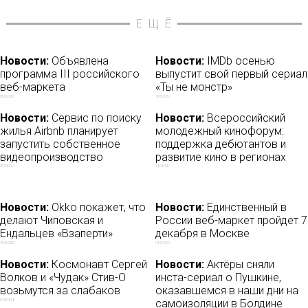
ЕЩЁ
Новости:
Объявлена
Новости:
IMDb осенью
программа III российского
выпустит свой первый сериал
веб-маркета
«Ты не монстр»
02/02/2021
10/07/2019
Новости:
Сервис по поиску
Новости:
Всероссийский
жилья Airbnb планирует
молодежный кинофорум:
запустить собственное
поддержка дебютантов и
видеопроизводство
развитие кино в регионах
25/04/2019
14/04/2021
Новости:
Okko покажет, что
Новости:
Единственный в
делают Чиповская и
России веб-маркет пройдет 7
Ендальцев «Взаперти»
декабря в Москве
15/06/2020
04/12/2019
Новости:
Космонавт Сергей
Новости:
Актёры сняли
Волков и «Чудак» Стив-О
инста-сериал о Пушкине,
возьмутся за слабаков
оказавшемся в наши дни на
самоизоляции в Болдине
07/06/2018