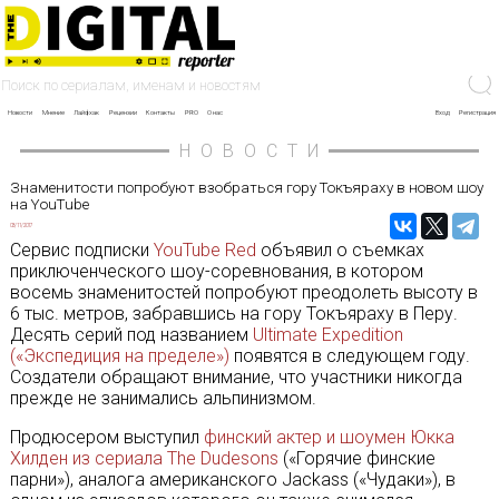
Новости
Мнение
Лайфхак
Рецензии
Контакты
PRO
О нас
Вход
Регистрация
НОВОСТИ
Знаменитости попробуют взобраться гору Токъяраху в новом шоу
на YouTube
03/11/2017
Сервис подписки
YouTube Red
объявил о съемках
приключенческого шоу-соревнования, в котором
восемь знаменитостей попробуют преодолеть высоту в
6 тыс. метров, забравшись на гору Токъяраху в Перу.
Десять серий под названием
Ultimate Expedition
(«Экспедиция на пределе»)
появятся в следующем году.
Создатели обращают внимание, что участники никогда
прежде не занимались альпинизмом.
Продюсером выступил
финский актер и шоумен Юкка
Хилден из сериала The Dudesons
(«Горячие финские
парни»), аналога американского Jackass («Чудаки»), в