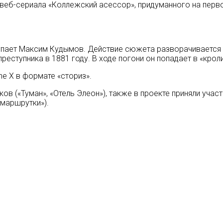
веб-сериала «Коллежский асессор», придуманного на первом
ает Максим Кудымов. Действие сюжета разворачивается па
еступника в 1881 году. В ходе погони он попадает в «кроли
e X в формате «сториз».
ков («Туман», «Отель Элеон»), также в проекте приняли уча
 маршрутки»).