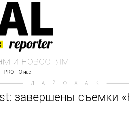
PRO
О нас
ЛАЙФХАК
est: завершены съемки 