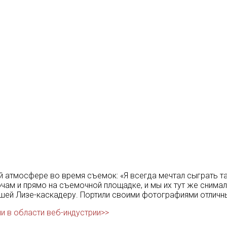
лой атмосфере во время съемок: «Я всегда мечтал сыграть т
чам и прямо на съемочной площадке, и мы их тут же снимал
авшей Лизе-каскадеру. Портили своими фотографиями отличн
ии в области веб-индустрии>>