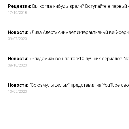
Рецензии:
Вы когда-нибудь врали? Вступайте в первый
17/10/2018
Новости:
«Лиза Алерт» снимает интерактивный веб-сери
09/07/2020
Новости:
«Эпидемия» вошла топ-10 лучших сериалов Net
08/10/2020
Новости:
"Союзмультфильм" представил на YouTube сво
10/05/2020