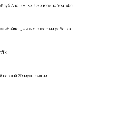
 «Клуб Анонимных Лжецов» на YouTube
ал «Найден_жив» о спасении ребенка
flix
й первый 3D-мультфильм
ЕЩЁ