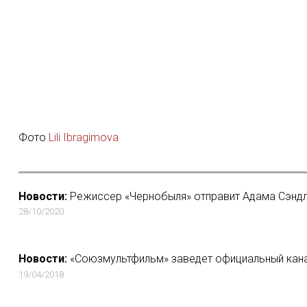
Фото
Lili Ibragimova
Новости:
Режиссер «Чернобыля» отправит Адама Сэнд
28/10/2020
Новости:
«Союзмультфильм» заведет официальный кана
19/04/2018