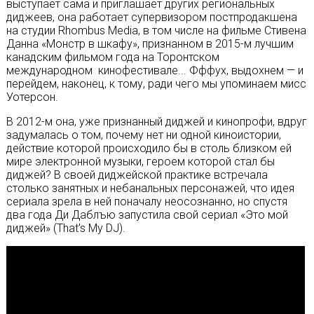
выступает сама и приглашает других региональных
диджеев, она работает супервизором постпродакшена
на студии Rhombus Media, в том числе на фильме Стивена
Данна «Монстр в шкафу», признанном в 2015-м лучшим
канадским фильмом года на Торонтском
международном кинофестивале... Фффух, выдохнем — и
перейдем, наконец, к тому, ради чего мы упоминаем мисс
Уотерсон.
В 2012-м она, уже признанный диджей и кинопрофи, вдруг
задумалась о том, почему нет ни одной киноистории,
действие которой происходило бы в столь близком ей
мире электронной музыки, героем которой стал бы
диджей? В своей диджейской практике встречала
столько занятных и небанальных персонажей, что идея
сериала зрела в ней поначалу неосознанно, но спустя
два года Ди Даблъю запустила свой сериал «Это мой
диджей» (That's My DJ).