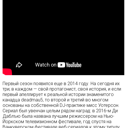
Первый сезон появился еще в 2014 году. На сегодня их
три; в каждом — свой протагонист, своя история, и если
первый апеллирует к реальной истории знаменитого
канадца deadmau5, то второй и третий во многом
основаны на собственной DJ-практике мисс Уотерсон.
Сериал был увенчан целым рядом наград: в 2016-м Ди
Даблъю была названа лучшим режиссером на Нью-
Йоркском телевизионном фестивале, год спустя на
Ванкуверском фестивале веб-сериалов к этому титулу