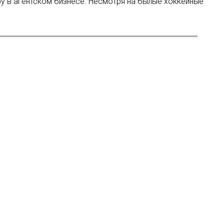
у в агентском бизнесе. Несмотря на былые хоккейные