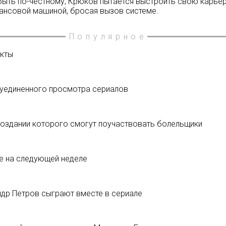
ыть по-честному, Крюков пытается выстроить свою карьер
инансовой машиной, бросая вызов системе.
Популярное
екты
 уединенного просмотра сериалов
 создании которого смогут поучаствовать болельщики
е на следующей неделе
ндр Петров сыграют вместе в сериале