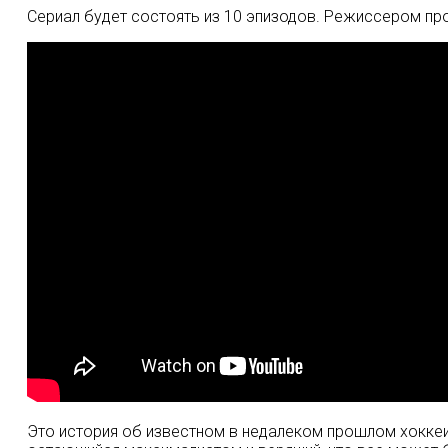
Сериал будет состоять из 10 эпизодов. Режиссером пр
Это история об известном в недалеком прошлом хоккеи