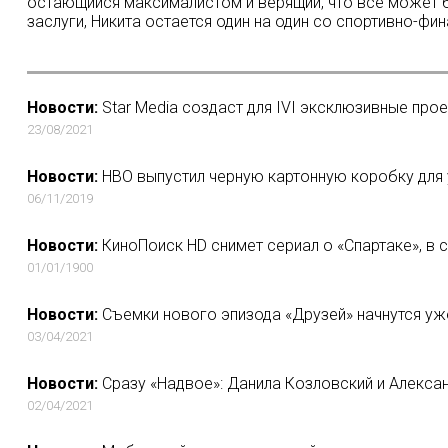
остающийся максималистом и верящий, что все может б
заслуги, Никита остается один на один со спортивно-ф
Новости:
Star Media создаст для IVI эксклюзивные про
23/08/2021
Новости:
HBO выпустил черную картонную коробку для
06/11/2019
Новости:
КиноПоиск HD снимет сериал о «Спартаке», в
01/01/1900
Новости:
Съемки нового эпизода «Друзей» начнутся уж
03/04/2021
Новости:
Сразу «Надвое»: Данила Козловский и Алекса
02/04/2021