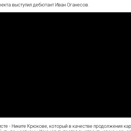
оекта выступил дебютант Иван Оганесов.
сте - Никите Крюкове, который в качестве продолжения кар