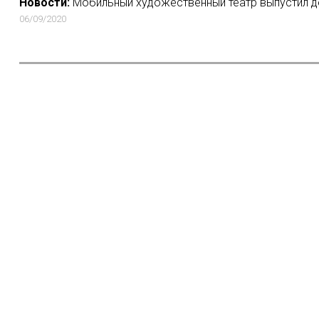
Новости:
Мобильный художественный театр выпустил д
06/09/2020
Новости:
Дэвид Бекхэм рекламирует свою косметику под у
дуба"
10/01/2018
Новости:
Наталия Мещанинова, Сергей Мокрицкий и Юлия 
REALIST Web Series Weekend
26/07/2022
Новости:
«Соскучились по мне»: Кевин Спейси вернулся в 
25/12/2018
Новости:
Российский сериал «Лучше, чем люди» выйдет на Ne
16/08/2019
Но