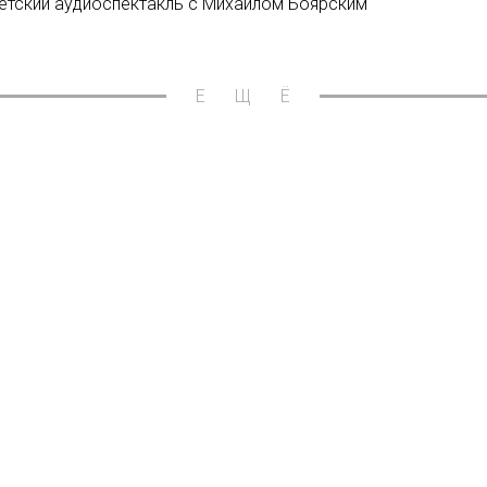
етский аудиоспектакль с Михаилом Боярским
ЕЩЁ
краинскую песню "Шо з-под
Новости:
LIFE снял докумен
27/06/2020
Хлынина вошли в жюри
Новости:
«Святой источник» 
23/04/2018
образе Фрэнка Андервуда
Новости:
Instagram стал по
09/01/2018
tflix под брендом Original
Новости:
«Фантастическое ин
сантиметрах и празднике
30/12/2018
вости
О нас