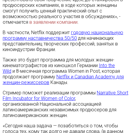
продюсерских компаниях, в ходе которых женщины
смогут получить ценный практический опыт с
возможностью реального участия в обсуждениях», -
отмечается
в заявлении компании
.
В частности, Netflix поддержит
годовую национальную
программу наставничества 50/50
для начинающих
представительниц творческих профессий, занятых в
киноиндустрии Франции.
Также это будет программа для молодых женщин-
кинематографистов из киношкол Германии
Into the
Wild
и 8-месячная программа Women in Post, которая
продолжает программу
Netflix и Canadian Academy для
женщин-режиссеров
Канады.
Стример поможет реализации программы
Narrative Short
Film Incubator for Women of Color
,
организованной Национальной ассоциацией
латиноамериканских независимых продюсеров для
латиноамериканских женщин.
«Сегодня наша задача — позаботиться о том, чтобы
голоса тех, кому так долго не давали слова, (в данном