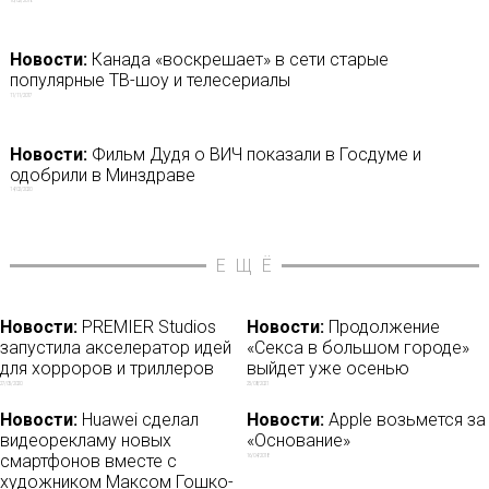
10/02/2018
Новости:
Канада «воскрешает» в сети старые
популярные ТВ-шоу и телесериалы
11/11/2017
Новости:
Фильм Дудя о ВИЧ показали в Госдуме и
одобрили в Минздраве
14/02/2020
ЕЩЁ
Новости:
PREMIER Studios
Новости:
Продолжение
запустила акселератор идей
«Секса в большом городе»
для хорроров и триллеров
выйдет уже осенью
27/05/2020
25/08/2021
Новости:
Huawei сделал
Новости:
Apple возьмется за
видеорекламу новых
«Основание»
смартфонов вместе с
16/04/2018
художником Максом Гошко-