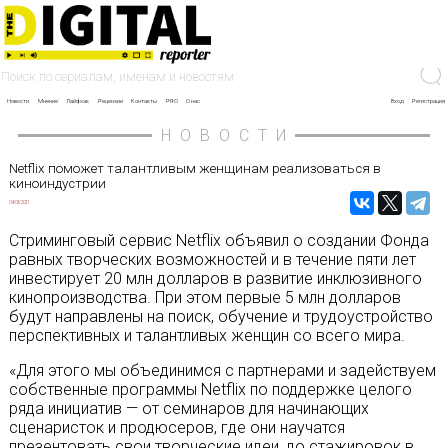
Новости
Мнение
Лайфхак
Рецензии
Контакты
PRO
О нас
Вход
Регистрация
НОВОСТИ
Netflix поможет талантливым женщинам реализоваться в
киноиндустрии
04/03/2021
Стриминговый сервис Netflix объявил о создании Фонда
равных творческих возможностей и в течение пяти лет
инвестирует 20 млн долларов в развитие инклюзивного
кинопроизводства. При этом первые 5 млн долларов
будут направлены на поиск, обучение и трудоустройство
перспективных и талантливых женщин со всего мира.
«Для этого мы объединимся с партнерами и задействуем
собственные программы Netflix по поддержке целого
ряда инициатив — от семинаров для начинающих
сценаристок и продюсеров, где они научатся
презентовать свои творческие идеи, до стажировок в