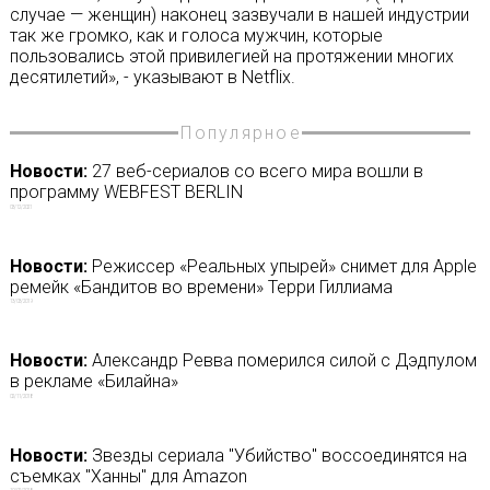
случае — женщин) наконец зазвучали в нашей индустрии
так же громко, как и голоса мужчин, которые
пользовались этой привилегией на протяжении многих
десятилетий», - указывают в Netflix.
Популярное
Новости:
27 веб-сериалов со всего мира вошли в
программу WEBFEST BERLIN
03/12/2021
Новости:
Режиссер «Реальных упырей» снимет для Apple
ремейк «Бандитов во времени» Терри Гиллиама
13/03/2019
Новости:
Александр Ревва померился силой с Дэдпулом
в рекламе «Билайна»
02/11/2018
Новости:
Звезды сериала "Убийство" воссоединятся на
съемках "Ханны" для Amazon