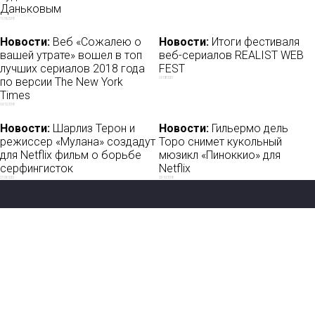
Даньковым
11/06/2018
Новости:
Веб «Сожалею о
Новости:
Итоги фестиваля
вашей утрате» вошел в топ
веб-сериалов REALIST WEB
лучших сериалов 2018 года
FEST
по версии The New York
01/08/2021
Times
09/12/2018
Новости:
Шарлиз Терон и
Новости:
Гильермо дель
режиссер «Мулана» создадут
Торо снимет кукольный
для Netflix фильм о борьбе
мюзикл «Пиноккио» для
серфингисток
Netflix
27/05/2021
23/10/2018
Новости
О нас
Мы в соцсетях: