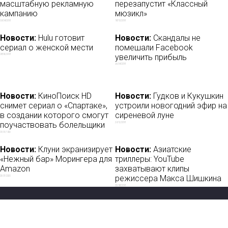
масштабную рекламную
перезапустит «Классный
кампанию
мюзикл»
09/04/2018
18/10/2018
Новости:
Hulu готовит
Новости:
Скандалы не
сериал о женской мести
помешали Facebook
увеличить прибыль
28/06/2018
26/04/2018
Новости:
КиноПоиск HD
Новости:
Гудков и Кукушкин
снимет сериал о «Спартаке»,
устроили новогодний эфир на
в создании которого смогут
сиреневой луне
поучаствовать болельщики
29/12/2018
01/01/1900
Новости:
Клуни экранизирует
Новости:
Азиатские
«Нежный бар» Морингера для
триллеры: YouTube
Amazon
захватывают клипы
режиссера Макса Шишкина
25/07/2020
23/08/2018