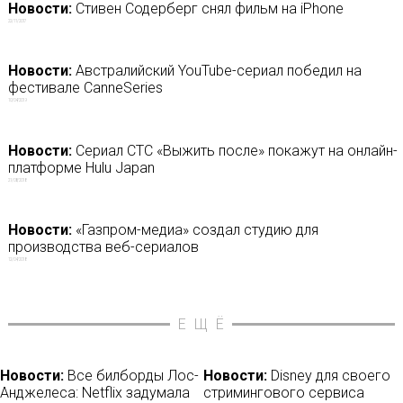
Новости:
Стивен Содерберг снял фильм на iPhone
22/11/2017
Новости:
Австралийский YouTube-сериал победил на
фестивале CanneSeries
10/04/2019
Новости:
Сериал СТС «Выжить после» покажут на онлайн-
платформе Hulu Japan
21/08/2018
Новости:
«Газпром-медиа» создал студию для
производства веб-сериалов
12/04/2018
ЕЩЁ
Новости:
Все билборды Лос-
Новости:
Disney для своего
Анджелеса: Netflix задумала
стримингового сервиса