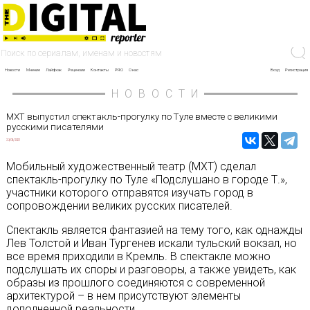
Новости
Мнение
Лайфхак
Рецензии
Контакты
PRO
О нас
Вход
Регистрация
НОВОСТИ
МХТ выпустил спектакль-прогулку по Туле вместе с великими
русскими писателями
29/05/2021
Мобильный художественный театр (МХТ) сделал
спектакль-прогулку по Туле «Подслушано в городе Т.»,
участники которого отправятся изучать город в
сопровождении великих русских писателей.
Спектакль является фантазией на тему того, как однажды
Лев Толстой и Иван Тургенев искали тульский вокзал, но
все время приходили в Кремль. В спектакле можно
подслушать их споры и разговоры, а также увидеть, как
образы из прошлого соединяются с современной
архитектурой – в нем присутствуют элементы
дополненной реальности.